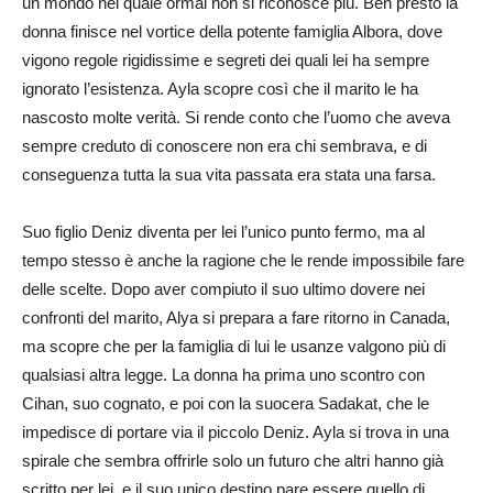
un mondo nel quale ormai non si riconosce più. Ben presto la
donna finisce nel vortice della potente famiglia Albora, dove
vigono regole rigidissime e segreti dei quali lei ha sempre
ignorato l’esistenza. Ayla scopre così che il marito le ha
nascosto molte verità. Si rende conto che l’uomo che aveva
sempre creduto di conoscere non era chi sembrava, e di
conseguenza tutta la sua vita passata era stata una farsa.
Suo figlio Deniz diventa per lei l’unico punto fermo, ma al
tempo stesso è anche la ragione che le rende impossibile fare
delle scelte. Dopo aver compiuto il suo ultimo dovere nei
confronti del marito, Alya si prepara a fare ritorno in Canada,
ma scopre che per la famiglia di lui le usanze valgono più di
qualsiasi altra legge. La donna ha prima uno scontro con
Cihan, suo cognato, e poi con la suocera Sadakat, che le
impedisce di portare via il piccolo Deniz. Ayla si trova in una
spirale che sembra offrirle solo un futuro che altri hanno già
scritto per lei, e il suo unico destino pare essere quello di