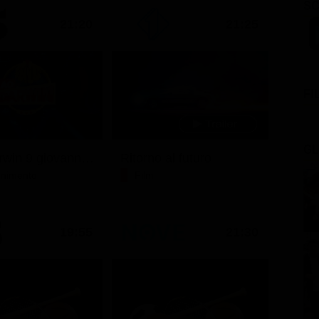
SC
21:20
21:25
FI
GL
Ciao darwin 9 giovanni.8.7.
Ritorno al futuro
tenimento
Film
19:55
21:30