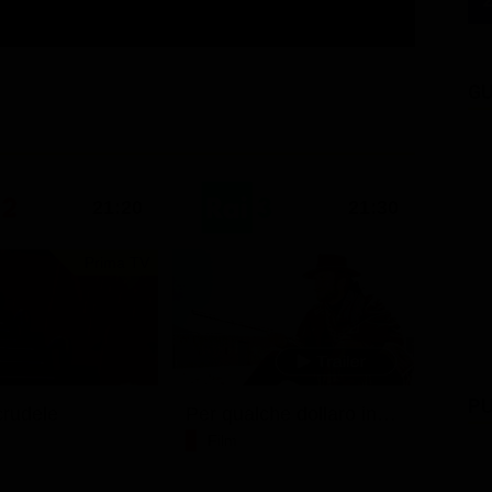
GU
21:20
21:30
Prima TV
PU
rudele
Per qualche dollaro in più
Film