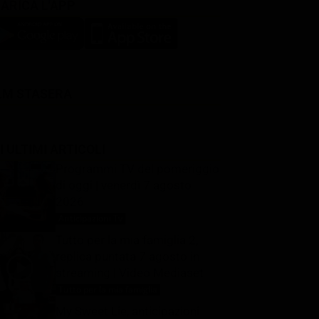
ARICA L'APP
LM STASERA
I ULTIMI ARTICOLI
Programmi TV del pomeriggio
di oggi | venerdì 7 agosto
2026
Anticipazioni Tv
7 Agosto 2026
Tutto per la mia famiglia 2,
replica puntata 7 agosto in
streaming | Video Mediaset
Tutto per la mia famiglia
7 Agosto 2026
My Sweet Lie, anticipazioni