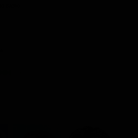
do Baglio
a