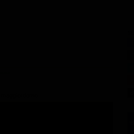
SE
gnate
e il maggiordomo