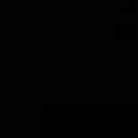
NOLEGGIA
2.99€
3.99€
3.99€
3.99€
ACQUISTA
6.99€
6.99€
5.99€
5.99€
Posizione in classifica Justwatch
Posizione attuale
Posizioni guada
#2335
16
Trailer del film Il ricco, il povero 