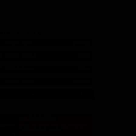
GUICI SUI SOCIAL
540,000
Fans
MI PIACE
550,000
Follower
SEGUI
9,300
Follower
SEGUI
290,000
Iscritti
ISCRIVITI
21:02
21:10
21:15
21:20
22:50
22:56
21:05
21:15
21:20
22:50
23:00
21:11
310,000
Follower
SEGUI
ULTIM'ORA
Media: "Disordini nelle carceri dello Sri
Lanka, almeno 3 morti"
23:59