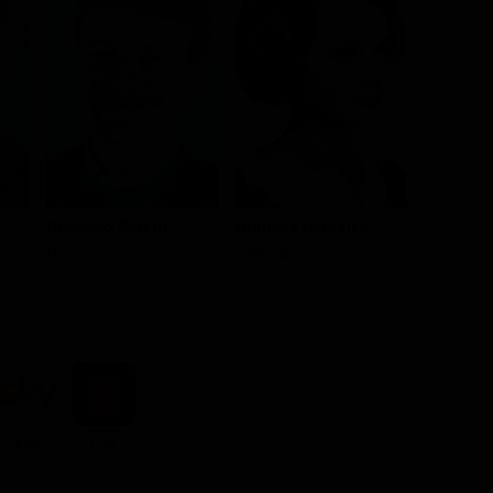
Giacomo Poretti
Giuliana Lojodice
Guadalu
Giacomo
Calcedonia
Dolores
Flat
Flat