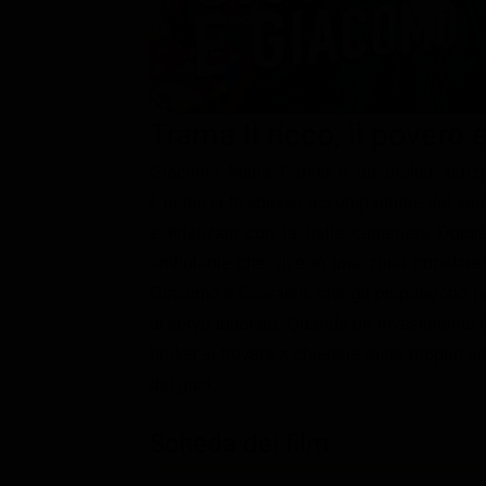
Classifiche
Migliori film
Migliori Serie TV
Trama Il ricco, il povero
Giacomo Maria Poretti è un broker senza 
L'uomo si fa spesso accompagnare dal suo 
e fidanzato con la bella cameriera Dolores
ambulante che vive in una zona popolare i
Giacomo e Giovanni, che gli propongono pri
di servo tuttofare. Quando un investimento in 
broker si troverà a chiedere aiuto proprio 
dai guai.
Scheda del film