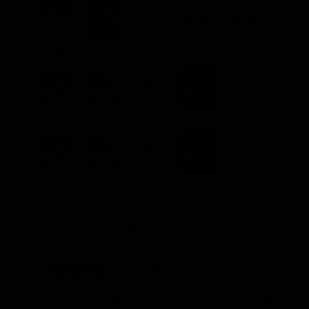
STREAMING
Ads
Flat
Flat
Flat
Flat
NOLEGGIA
3.99€
3.99€
3.99€
3.99€
ACQUISTA
7.99€
7.99€
7.99€
7.99€
Posizione in classifica Justwatch
Posizione attuale
Posizioni perse
#3361
-11
Trailer del film Miss Sloane - Giochi di potere