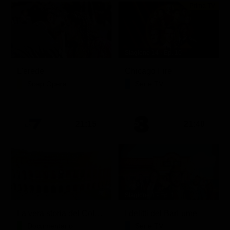
Prima TV
Stagione 14 - Ep. 10
L'erede
Chicago Fire
Soap Opera
Serie TV
21:15
21:40
Stagione 1 - Ep. 1
La vera storia del Colosseo: ascesa e caduta
I delitti del BarLume
Documentario
Serie TV