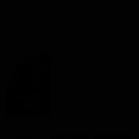
l'offerta e si schiera con uno studio legale che si prodiga
Classifiche
per impedire che la proposta venga approvata, ma la sua
Migliori film
ossessione rischia di mettere in pericolo le persone a lei
Migliori Serie TV
più care.
Scheda del film
Regia: John Madden
FR, US 2016
Thriller / Drammatico
Rating:
Cast