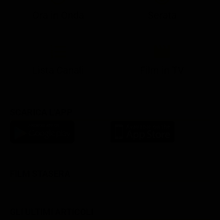
Ora in Onda
Serata
21:05
21:10
21:17
22:57
23:10
23:30
21:08
21:15
21:19
23:03
23:10
23:30
Lista Canali
Film in TV
SCARICA L'APP
FILM STASERA
GLI ULTIMI ARTICOLI