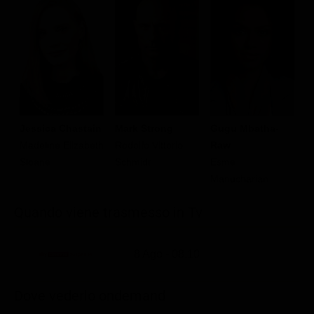
Jessica Chastain
Mark Strong
Gugu Mbatha-
A
Madeline Elizabeth
Rodolfo Vittorio
Raw
J
Sloane
Schmidt
Esme
Manucharian
Quando viene trasmesso in Tv
8 Ago - 08.10
Dove vederlo ondemand