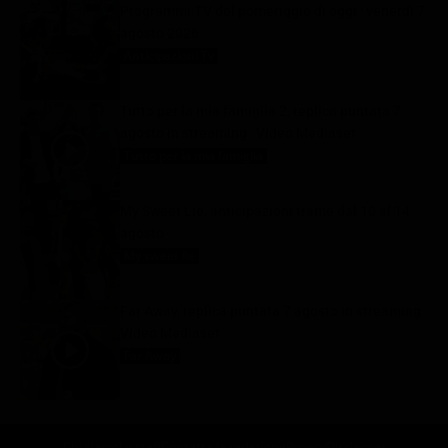
Programmi TV del pomeriggio di oggi | venerdì 7
agosto 2026
Anticipazioni Tv
7 Agosto 2026
Tutto per la mia famiglia 2, replica puntata 7
agosto in streaming | Video Mediaset
Tutto per la mia famiglia
7 Agosto 2026
My Sweet Lie, anticipazioni trame dal 10 al 14
agosto
My sweet lie
7 Agosto 2026
Far Away, replica puntata 7 agosto in streaming |
Video Mediaset
Far Away
7 Agosto 2026
Chi siamo
Lo staff
Contatta la redazione
Privacy
Disclaimer