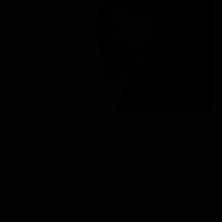
Le interviste in esclusiva
Tempesta D’amore
Temptation Island
Film da vedere
Il Paradiso delle signore
Ultima Fermata
Piattaforme streaming
Un Posto al Sole
Talent show
Apple TV Plus
Segreti di Famiglia
Infotainment
Discovery Plus
The Family
Game Show
Disney plus
Uomini e Donne
NetFlix
Trama Miss Sloane - Giochi di
Gossip
Now TV
potere
Sport in tv
Paramount Plus
Elizabeth Sloane è una stratega politica che non si è mai
Cartoni Anime e Manga
Prime Video
fatta scrupoli nel raggiungere gli obiettivi che si era
Vip e Personaggi Tv
RaiPlay
prefissata. Almeno fino ad oggi, quando le viene proposto
Musica
di aiutare una lobby conservatrice a far approvare una
controversa legge sull'uso delle armi. La donna rifiuta
Oroscopo Paolo Fox