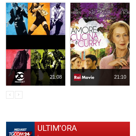
21:08
21:10
ULTIM'ORA
-