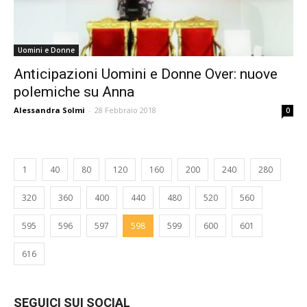
Uomini e Donne
Anticipazioni Uomini e Donne Over: nuove
polemiche su Anna
Alessandra Solmi
-
28 Febbraio 2018
0
1
40
80
120
160
200
240
280
320
360
400
440
480
520
560
595
596
597
598
599
600
601
616
SEGUICI SUI SOCIAL