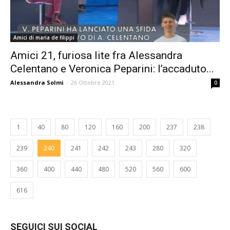
Amici di maria de filippi
Amici 21, furiosa lite fra Alessandra
Celentano e Veronica Peparini: l’accaduto...
Alessandra Solmi
-
26 Ottobre 2021
0
1
40
80
120
160
200
237
238
239
240
241
242
243
280
320
360
400
440
480
520
560
600
616
SEGUICI SUI SOCIAL