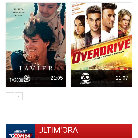
21:05
21:07
ULTIM'ORA
-