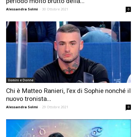
periodo molto brutto della...
Alessandra Solmi
-
30 Ottobre 2021
0
Uomini e Donne
Chi è Matteo Ranieri, l’ex di Sophie nonché il
nuovo tronista...
Alessandra Solmi
-
29 Ottobre 2021
0