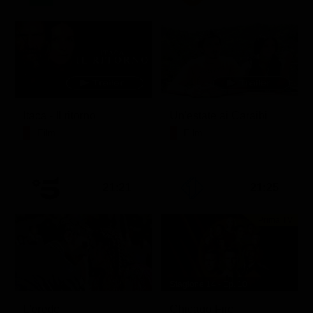
Itaca - Il ritorno
Un'estate ai Caraibi
Film
Film
21:21
21:25
Prima TV
Stagione 14 - Ep. 10
L'erede
Chicago Fire