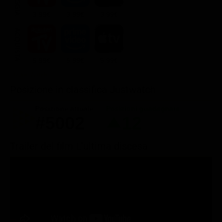
3.99€
3.99€
3.99€
ACQUISTA
5.99€
5.99€
5.99€
Posizione in classifica Justwatch
Posizione attuale
Posizioni guadagnate
#5002
12
Trailer del film L'ultima discesa