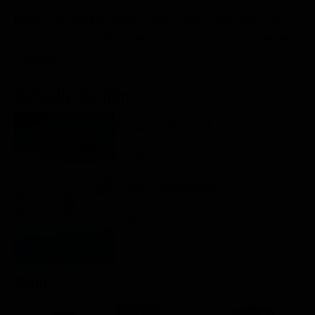
Classifiche
ritorno al campo base. Avrà inizio una lotta per la
sopravvivenza dalla quale Eric uscirà profondamente
Migliori film
cambiato.
Migliori Serie TV
Scheda del film
Regia: Scott Waugh
US 2017
Thriller / Drammatico
Rating:
Cast