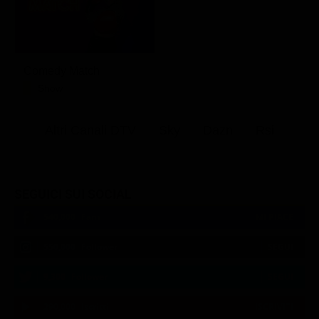
Comedy Match
Show
Altri Canali DTV
Sky
Dazn
Rsi
SEGUICI SUI SOCIAL
540,000
Fans
MI PIACE
550,000
Follower
SEGUI
9,300
Follower
SEGUI
290,000
Iscritti
ISCRIVITI