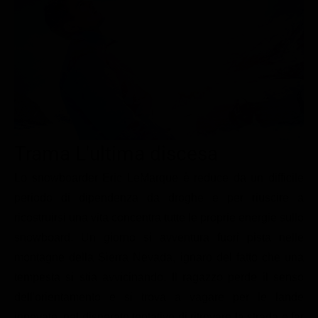
Le interviste in esclusiva
Tempesta D’amore
Temptation Island
Film da vedere
Il Paradiso delle signore
Ultima Fermata
Piattaforme streaming
Un Posto al Sole
Talent show
Apple TV Plus
Segreti di Famiglia
Infotainment
Discovery Plus
The Family
Game Show
Disney plus
Trama L'ultima discesa
Uomini e Donne
NetFlix
Lo snowboarder Eric LeMarque è reduce da un difficile
Gossip
Now TV
periodo di dipendenza da droghe e per riuscire a
Sport in tv
Paramount Plus
ricostruirsi una vita concentra tutte le proprie energie sullo
Cartoni Anime e Manga
Prime Video
snowboard. Un giorno si avventura fuori pista nelle
Vip e Personaggi Tv
RaiPlay
montagne della Sierra Nevada, ignaro del fatto che una
tempesta si stia avvicinando. Il ragazzo perde il senso
Musica
dell'orientamento e si trova a vagare per le lande
Oroscopo Paolo Fox
innevate, nel disperato tentativo di ritrovare la strada e far