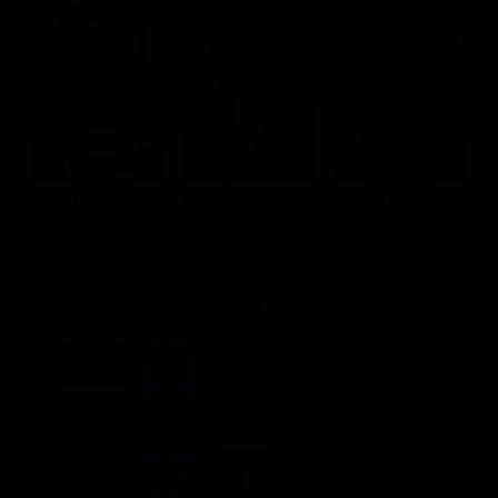
Josh Hartnett
Mira Sorvino
Sarah Dumont
K
Eric LeMarque
Susan Lemarqe
Sarah
Y
L
Dove vederlo ondemand
STREAMING
Flat
Flat
Flat
NOLEGGIA