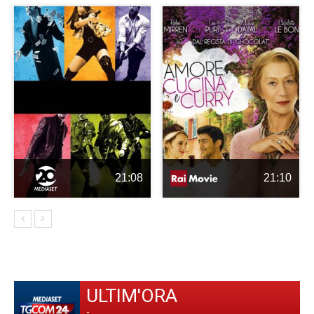
21:08
21:10
ULTIM'ORA
-