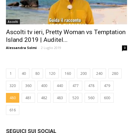
Ascolti
Ascolti tv ieri, Pretty Woman vs Temptation
Island 2019 | Auditel...
Alessandra Solmi
-
2 Luglio 2019
0
1
40
80
120
160
200
240
280
320
360
400
440
477
478
479
480
481
482
483
520
560
600
616
SEGUICI SUI SOCIAL