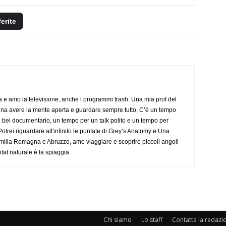
ferite
a e amo la televisione, anche i programmi trash. Una mia prof del
gna avere la mente aperta e guardare sempre tutto. C’è un tempo
 bel documentario, un tempo per un talk polito e un tempo per
trei riguardare all'infinito le puntate di Grey’s Anatomy e Una
ilia Romagna e Abruzzo, amo viaggiare e scoprire piccoli angoli
tat naturale è la spiaggia.
Chi siamo
Lo staff
Contatta la redazi