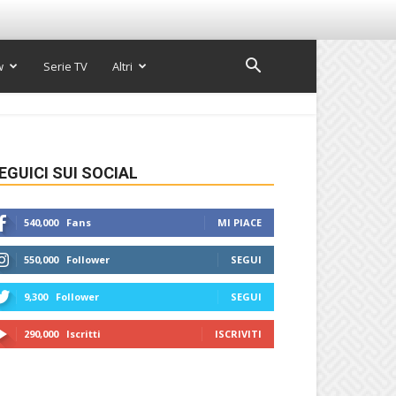
w
Serie TV
Altri
EGUICI SUI SOCIAL
540,000
Fans
MI PIACE
550,000
Follower
SEGUI
9,300
Follower
SEGUI
290,000
Iscritti
ISCRIVITI