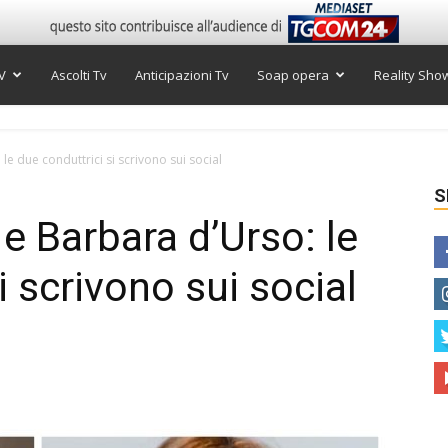
V
Ascolti Tv
Anticipazioni Tv
Soap opera
Reality Sho
le due conduttrici si scrivono sui social
S
 e Barbara d’Urso: le
i scrivono sui social