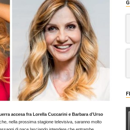
G
F
uerra accesa fra Lorella Cuccarini e Barbara d’Urso
 che, nella prossima stagione televisiva, saranno molto
l messaggi di pace lasciando intendere che entrambe