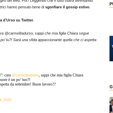
l giro del web. Poi? Leggendo che il tutto stava diventando
P
ttrici hanno pensato bene di
sgonfiare il gossip estivo
.
ra d’Urso su Twitter
.
 cara @carmelitadurso, sappi che mia figlia Chiara segue
 po’ tu?! Sarà una sfida appassionante quella che ci aspetta
i”: cara
@carmelitadurso
, sappi che mia figlia Chiara
cuore è un po’ tuo?!
aspetta da settembre! Buon lavoro??
G
4, 2019