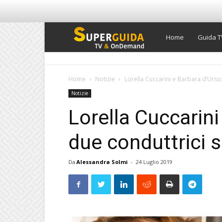
Super
Home
Guida T
Guida
Home
Notizie
Lorella Cuccarini e Barbara d’Urso: 
Notizie
TV
Lorella Cuccarini
due conduttrici s
Da
Alessandra Solmi
-
24 Luglio 2019