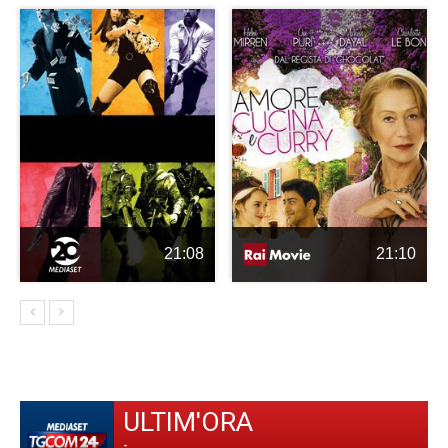
21:08
21:10
ULTIM'ORA
-