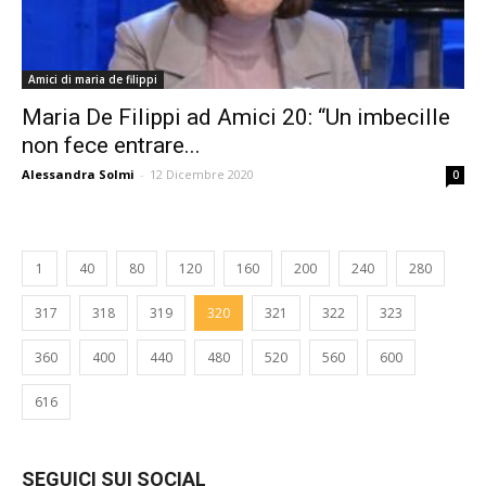
Amici di maria de filippi
Maria De Filippi ad Amici 20: “Un imbecille
non fece entrare...
Alessandra Solmi
-
12 Dicembre 2020
0
1
40
80
120
160
200
240
280
317
318
319
320
321
322
323
360
400
440
480
520
560
600
616
SEGUICI SUI SOCIAL