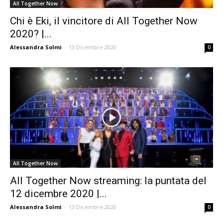
All Together Now
Chi è Eki, il vincitore di All Together Now
2020? |...
Alessandra Solmi
-
13 Dicembre 2020
0
All Together Now
All Together Now streaming: la puntata del
12 dicembre 2020 |...
Alessandra Solmi
-
13 Dicembre 2020
0