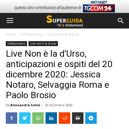
Home
Infotainment
Live non è la d'urso
Infotainment
Live non è la d'urso
Live Non è la d’Urso,
anticipazioni e ospiti del 20
dicembre 2020: Jessica
Notaro, Selvaggia Roma e
Paolo Brosio
Da
Alessandra Solmi
-
20 Dicembre 2020