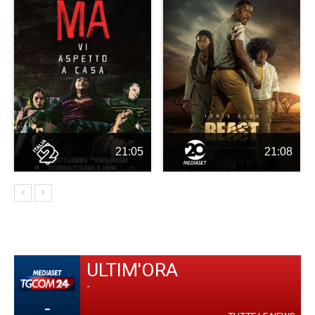
21:05
21:08
ULTIM'ORA
-
-