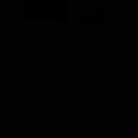
di te
o sbagliato al conservatorio di New York, la violinista
agazza avrà modo di conoscere l'affascinante Beckett
une scene del suo nuovo film, un kolossal medievale. I
derà entrambi migliori ma ben presto le attenzioni
ondo dello spettacolo rischiano di incrinare la coppia,
prendere cosa desideri realmente per lei.
rian Baugh