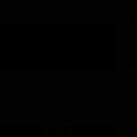
 te
GU
21:20
21:15