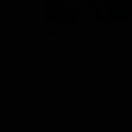
Classifiche
Migliori film
Migliori Serie TV
Trama Quello che non so 
In seguito ad un'audizione andata per il vers
Finley Sinclair parte per l'Irlanda. La r
Rush, star cinematografica che girerà lì alc
due si innamorano e la loro relazione ren
dell'opinione pubblica e gli interessi del m
portando Finley a farsi delle domande e com
Scheda del film
Regia: B