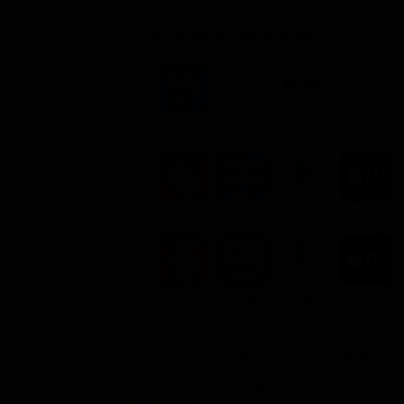
Dove vederlo ondemand
STREAMING
Flat
Flat
Flat
NOLEGGIA
3.99€
3.99€
3.99€
3.99€
ACQUISTA
5.99€
5.99€
5.99€
5.99€
Posizione in classifica Justwatch
Posizione attuale
Posizioni perse