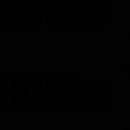
7 - Ep. 2
ore Coliandro
Itaca - Il ritorno
PU
TV
Film
SC
21:21
21:25
Prima TV
FI
Stagione 14 - Ep. 10
GL
Chicago Fire
Opera
Serie TV