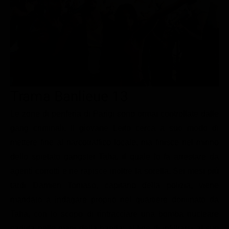
Le interviste in esclusiva
Tempesta D’amore
Temptation Island
Film da vedere
Il Paradiso delle signore
Ultima Fermata
Piattaforme streaming
Un Posto al Sole
Talent show
Apple TV Plus
Segreti di Famiglia
Infotainment
Discovery Plus
The Family
Game Show
Disney plus
Trama Banlieue 13
Uomini e Donne
NetFlix
Le zone di periferia di Parigi sono ormai controllate dalle
gang criminali. Il giovane Leito cerca a suo modo di
Gossip
Now TV
mettere fine al narcotraffico locale, ma finisce nel mirino
Sport in tv
Paramount Plus
dello spietato gangster Taha, il quale lo fa arrestare da
Cartoni Anime e Manga
Prime Video
agenti corrotti e ne rapisce inoltre la sorella. Sei mesi più
Vip e Personaggi Tv
RaiPlay
tardi Damien Tomaso, capitano della polizia, viene
mandato a indagare proprio nel quartiere dominato da
Musica
Taha, con lo scopo di rintracciare una bomba nucleare
Oroscopo Paolo Fox
caduta nelle mani della banda; al fine di infiltrarsi al suo