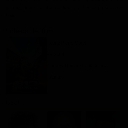
Classifiche
interno, dovrà collaborare fianco a fianco proprio con
Leito.
Migliori film
Migliori Serie TV
Scheda del film
Regia: Pierre Morel
FR 2004
Azione / Thriller / Fantascienza
Rating:
Cast