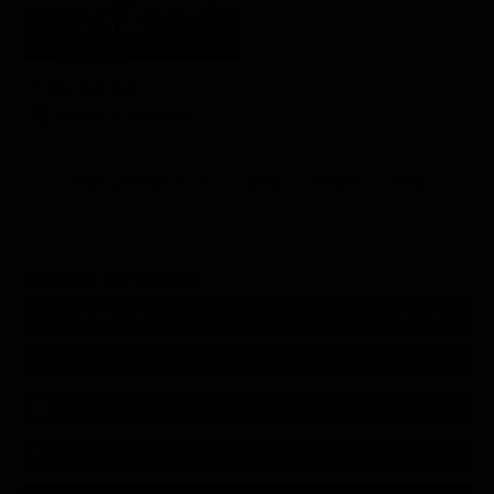
Little Big Italy
Mondo e Tendenze
Altri Canali DTV
Sky
Dazn
Rsi
SEGUICI SUI SOCIAL
540,000
Fans
MI PIACE
550,000
Follower
SEGUI
9,300
Follower
SEGUI
290,000
Iscritti
ISCRIVITI