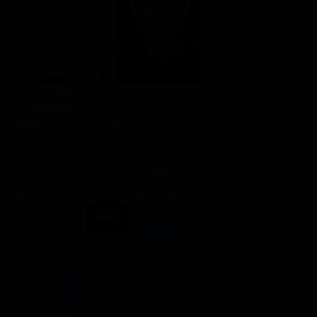
Cyril Raffaelli
Tony D'Amario
D
David Belle
Capt. Damien
K2
P
Leïto
Tomaso
L
Dove vederlo ondemand
STREAMING
Ads
Flat
Flat
Flat
NOLEGGIA