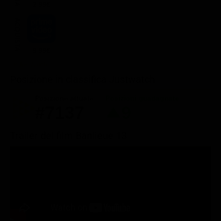
2.99€
ACQUISTA
9.99€
Posizione in classifica Justwatch
Posizione attuale
Posizioni guadagnate
#7137
9
Trailer del film Banlieue 13