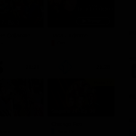
7 - Ep. 2
PU
ore Coliandro
Itaca - Il ritorno
TV
Film
SC
21:21
21:25
Prima TV
FI
Stagione 14 - Ep. 10
GL
Chicago Fire
Opera
Serie TV