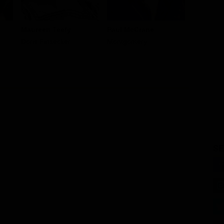
Paul McCrane
Maureen Teefy
Lee Curre
Montgomery
Doris Finsecker
Bruno
SE