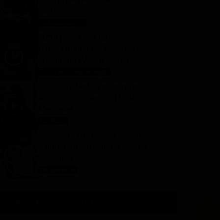
2026
Anticipazioni Tv
7 Agosto 2026
Tutto per la mia famiglia 2,
replica puntata 6 agosto in
streaming | Video Mediaset
Tutto per la mia famiglia
7 Agosto 2026
Far Away, replica puntata 6
agosto in streaming | Video
Mediaset
Far Away
7 Agosto 2026
My Sweet Lie, replica puntata
6 agosto in streaming | Video
Mediaset
My sweet lie
7 Agosto 2026
 la redazione
Privacy
Disclaimer
Preferenze pubblicitarie