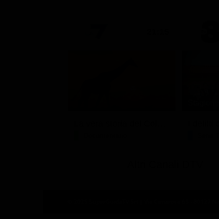
21:15
Stagione 
La vera storia del Colosseo: ascesa e caduta
I delitt
Documentario
Serie 
Altri Canali DTV
© 2025 SuperGuidaTV Srl | Via Cimarosa 65 - 80127 Nap