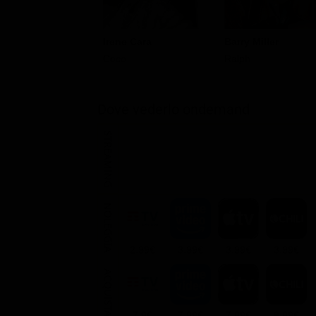
Irene Cara
Barry Miller
Coco
Ralph
Dove vederlo ondemand
STREAMING
NOLEGGIA
2.99€
3.99€
3.99€
3.99€
ACQUISTA
7.9€
7.99€
7.99€
8.99€