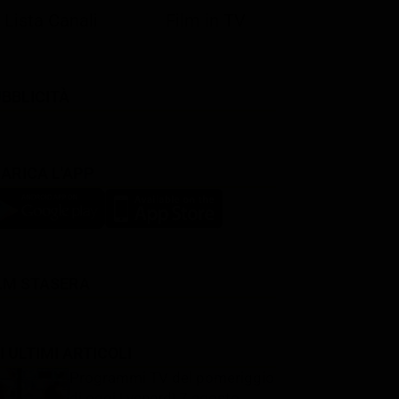
Lista Canali
Film in TV
BBLICITÀ
ARICA L'APP
LM STASERA
I ULTIMI ARTICOLI
Programmi TV del pomeriggio
di oggi | venerdì 7 agosto