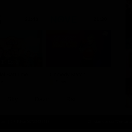
21:40
21:30
1 - Ep. 1
i del BarLume
Comedy Match
TV
Show
Sky
Dazn
Rsi
oli | C.F. P.Iva: 08723421213
Chi siamo
Lo staff
Contatta