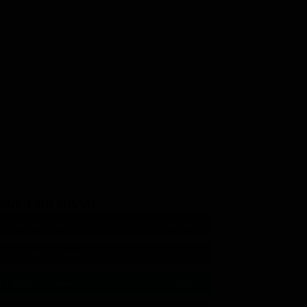
ri
Gene Anthony Ray
Leroy
GUICI SUI SOCIAL
540,000
Fans
MI PIACE
550,000
Follower
SEGUI
9,300
Follower
SEGUI