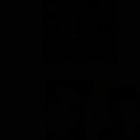
Drammati
Rating:
Cast