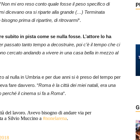
“
Non mi ero reso conto quale fosse il peso specifico di
P
mi dicevano ora si riparte alla grande (…) Terminata
isogno prima di ripartire, di ritrovarmi
“.
e subito in pista come se nulla fosse. L’attore lo ha
 passato tanto tempo a decostruire, poi c’è il tempo che ci
sono cercato andando a vivere in una casa bella in mezzo al
 al nulla in Umbria e per due anni si è preso del tempo per
leva fare davvero. “
Roma è la città dei miei natali, era una
voro perché il cinema si fa a Roma
“.
G
ttà del lavoro. Avevo bisogno di andare via per
ista a Silvio Muccino a
#nonelarena
.
 2018