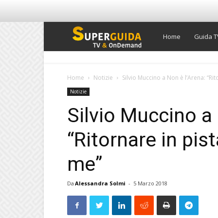
Super
Home
Guida T
Guida
Home
Notizie
Silvio Muccino a Non è l’Arena: “Rit
Notizie
TV
Silvio Muccino a 
“Ritornare in pis
me”
Da
Alessandra Solmi
-
5 Marzo 2018