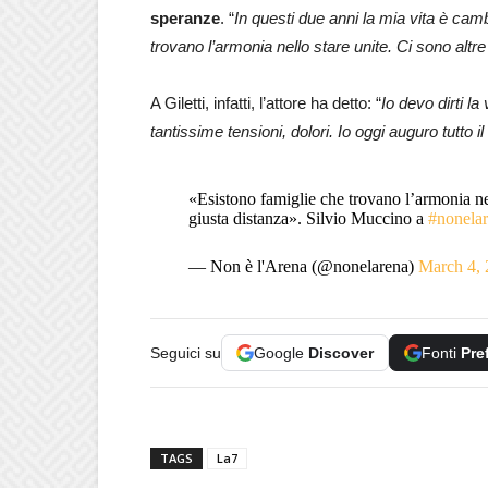
speranze
. “
In questi due anni la mia vita è cam
trovano l’armonia nello stare unite. Ci sono altr
A Giletti, infatti, l’attore ha detto: “
Io devo dirti la 
tantissime tensioni, dolori. Io oggi auguro tutto i
«Esistono famiglie che trovano l’armonia nel
giusta distanza». Silvio Muccino a
#nonela
— Non è l'Arena (@nonelarena)
March 4,
Seguici su
Google
Discover
Fonti
Pre
TAGS
La7