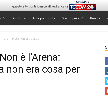
V
Ascolti Tv
Anticipazioni Tv
Soap opera
Reality Sho
ornare in pista non era cosa...
S
Non è l’Arena:
ta non era cosa per