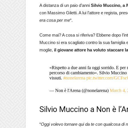
A distanza di un paio d’anni
Silvio Muccino, a
con Massimo Giletti. A lui l’attore e regista, pres
era cosa per me
“.
Come mai? A cosa si riferiva? Ebbene dopo l’interv
Muccino si era scagliato contro la sua famiglia e
moglie,
il giovane attore ha voluto staccare l
«Rispetto a due anni fa oggi sorrido. E per 
percorso di cambiamento». Silvio Muccino r
vissuti.
#nonelarena
pic.twitter.com/GCF
— Non è l'Arena (@nonelarena)
March 4,
Silvio Muccino a Non è l’Ar
“
Oggi volevo tornare qui da te con qualcosa di 