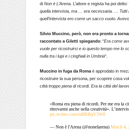
di
Non è L’Arena
. L’attore e regista ha poi detto: 
quella intervista, ma … era necessaria. … Tutti 
quell’intervista ero come un sacco vuoto. Avevo b
Silvio Muccino, però, non era pronto a tornar
raccontato a Giletti spiegando
: “
Era come aver
vuole per ricostruirsi e io questo tempo me lo 
nulla tra i lupi e i cinghiali in Umbria
“.
Muccino in fuga da Roma
è approdato in mezzo
ricostruire la sua persona, per scoprire cosa vo
città troppo piena di ricordi. Era la città del la
«Roma era piena di ricordi. Per me era la ci
ritrovarmi anche nella creatività». L’interv
pic.twitter.com/zd8RBqY5WE
— Non è l'Arena (@nonelarena)
March 4,