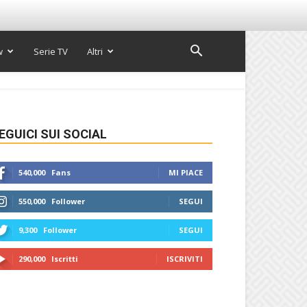
w
Serie TV
Altri
EGUICI SUI SOCIAL
540,000
Fans
MI PIACE
550,000
Follower
SEGUI
9,300
Follower
SEGUI
290,000
Iscritti
ISCRIVITI