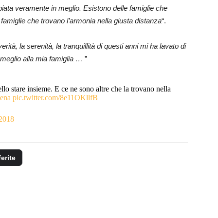
biata veramente in meglio. Esistono delle famiglie che
e famiglie che trovano l’armonia nella giusta distanza
“.
verità, la serenità, la tranquillità di questi anni mi ha lavato di
l meglio alla mia famiglia …
”
lo stare insieme. E ce ne sono altre che la trovano nella
rena
pic.twitter.com/8e11OKllfB
 2018
ferite