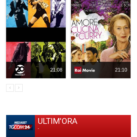
21:08
21:10
ULTIM'ORA
-