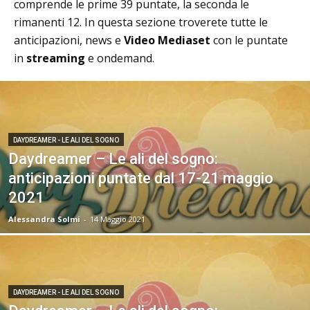
comprende le prime 39 puntate, la seconda le
rimanenti 12. In questa sezione troverete tutte le
anticipazioni, news e
Video Mediaset
con le puntate
in
streaming
e ondemand.
DAYDREAMER - LE ALI DEL SOGNO
Daydreamer – Le ali del sogno:
anticipazioni puntate dal 17-21 maggio
2021
Alessandra Solmi
-
14 Maggio 2021
DAYDREAMER - LE ALI DEL SOGNO