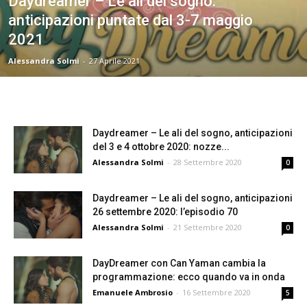
Daydreamer – Le ali del sogno:
anticipazioni puntate dal 3-7 maggio
2021
Alessandra Solmi
-
27 Aprile 2021
Daydreamer – Le ali del sogno, anticipazioni
del 3 e 4 ottobre 2020: nozze...
Alessandra Solmi
-
28 Settembre 2020
0
Daydreamer – Le ali del sogno, anticipazioni
26 settembre 2020: l’episodio 70
Alessandra Solmi
-
21 Settembre 2020
0
DayDreamer con Can Yaman cambia la
programmazione: ecco quando va in onda
Emanuele Ambrosio
-
16 Settembre 2020
5