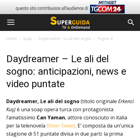
Home
Soap
Daydreamer - Le ali del sogno
Pagina 4
Daydreamer – Le ali del
sogno: anticipazioni, news e
video puntate
Daydreamer, Le ali del sogno
(titolo originale
Erkenci
Kuş)
è una soap opera turca con protagonista
l’amatissimo
Can Yaman
, attore conosciuto in italia
per la telenovela
Bitter Sweet
. E’ composta da un’unica
stagione di 51 puntate divisa in due parti: la prima