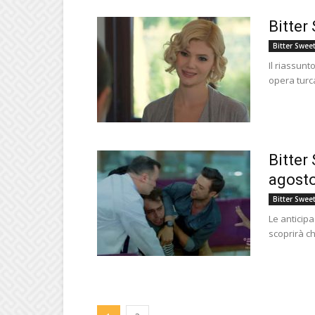
Bitter
Bitter Swee
Il riassunt
opera turca
Bitter 
agosto
Bitter Swee
Le anticipa
scoprirà ch