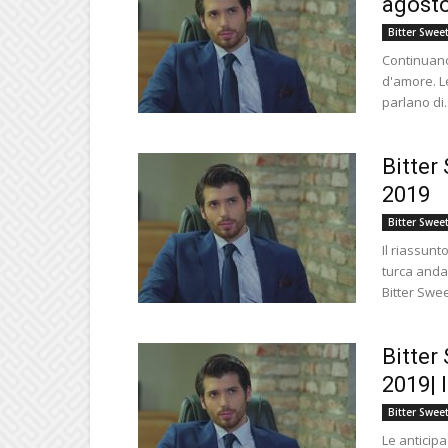
agosto
Bitter Swee
Continuano 
d'amore. Le
parlano di..
Bitter
2019
Bitter Swee
Il riassunt
turca anda
Bitter Swee
Bitter
2019| 
Bitter Swee
Le anticipa