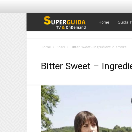
Super
Home
Guida T
Guida
Home
Soap
Bitter Sweet - Ingredienti d'amore
TV
Bitter Sweet – Ingredi