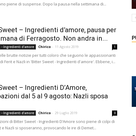
no piene di suspense. Dopo la pausa nella settimana di...
 Sweet – Ingredienti d’amore, pausa per
P
timana di Ferragosto. Non andra in...
Chirico
-
11 Agosto 2019
t - Ingredienti d'amore
1
lle brutte notizie per tutti coloro che seguono le appassionanti
i Ferit e Nazli in 'Bitter Sweet - Ingredienti d'amore'. Ebbene, i...
 Sweet – Ingredienti D’Amore,
pazioni dal 5 al 9 agosto: Nazli sposa
Chirico
-
29 Luglio 2019
t - Ingredienti d'amore
0
zioni di Bitter Sweet - Ingredienti D’Amore sono piene di colpi di
t e Nazli si sposeranno, provocando le ire di Demet...