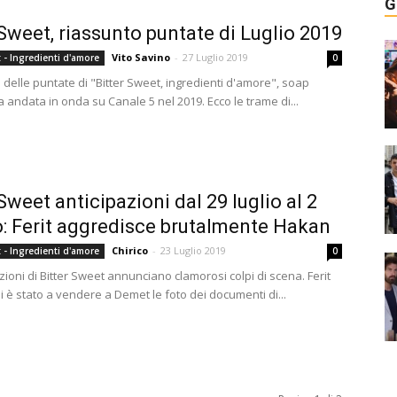
G
 Sweet, riassunto puntate di Luglio 2019
Vito Savino
-
27 Luglio 2019
t - Ingredienti d'amore
0
o delle puntate di "Bitter Sweet, ingredienti d'amore", soap
 andata in onda su Canale 5 nel 2019. Ecco le trame di...
Sweet anticipazioni dal 29 luglio al 2
: Ferit aggredisce brutalmente Hakan
Chirico
-
23 Luglio 2019
t - Ingredienti d'amore
0
zioni di Bitter Sweet annunciano clamorosi colpi di scena. Ferit
i è stato a vendere a Demet le foto dei documenti di...