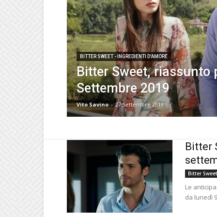
BITTER SWEET - INGREDIENTI D'AMORE
Bitter Sweet, riassunto 
Settembre 2019
Vito Savino
-
27 Settembre 2019
Bitter
settem
Bitter Swee
Le anticipa
da lunedì 