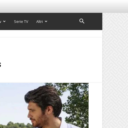
w
Serie TV
Altri
s