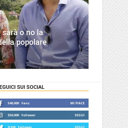
i sarà o no la
ella popolare
19
EGUICI SUI SOCIAL
540,000
Fans
MI PIACE
550,000
Follower
SEGUI
9,300
Follower
SEGUI