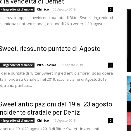
: la vendetta di Demet
Chirico
-
20 Agosto 2019
t - Ingredienti d'amore
0
senza intoppi le avvincenti puntate di Bitter Sweet - Ingredienti
 anticipazioni settimanali, da lunedì 26 a venerdì 30 agosto,
.
 Sweet, riassunto puntate di Agosto
Vito Savino
-
17 Agosto 2019
t - Ingredienti d'amore
0
o delle puntate di “Bitter Sweet, ingredienti d’amore”, soap opera
ta in onda su Canale 5 nel 2019. Ecco le trame di Agosto 2019.
t, trama puntate...
 Sweet anticipazioni dal 19 al 23 agosto
Incidente stradale per Deniz
Chirico
-
12 Agosto 2019
t - Ingredienti d'amore
0
zioni dal 19 al 23 agosto 2019 di Bitter Sweet - Ingredienti