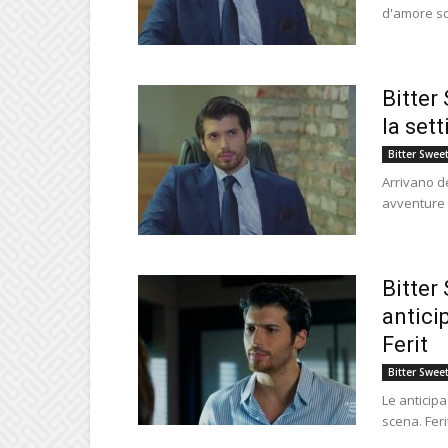
d'amore so
Bitter
la set
Bitter Swee
Arrivano de
avventure d
Bitter
antici
Ferit
Bitter Swee
Le anticipa
scena. Feri