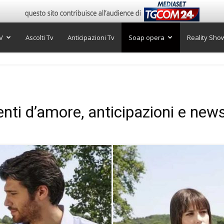
V
Ascolti Tv
Anticipazioni Tv
Soap opera
Reality Sho
enti d’amore, anticipazioni e new