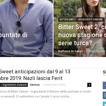
BITTER SWEET - INGREDIENTI D'AMORE
Bitter Sweet 2, c
puntate di
nuova stagione d
serie turca?
Raffaele Di Santo
-
9 Settembre 20
 Sweet anticipazioni dal 9 al 13
S
bre 2019: Nazli lascia Ferit
Chirico
-
2 Settembre 2019
t - Ingredienti d'amore
0
zioni di Bitter Sweet – Ingredienti D’Amore delle puntate in onda
9 a venerdì 13 settembre su Canale 5 sono ricche...