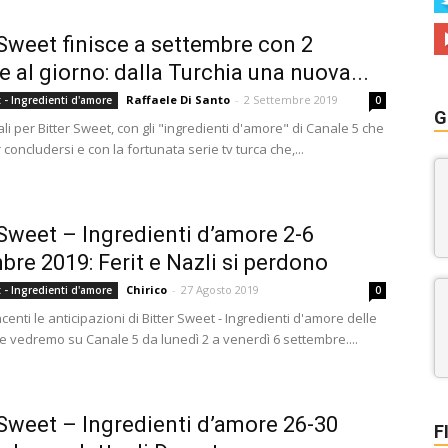
 Sweet finisce a settembre con 2
e al giorno: dalla Turchia una nuova...
Raffaele Di Santo
-
2 Settembre 2019
t - Ingredienti d'amore
0
G
ali per Bitter Sweet, con gli "ingredienti d'amore" di Canale 5 che
concludersi e con la fortunata serie tv turca che,...
 Sweet – Ingredienti d’amore 2-6
bre 2019: Ferit e Nazli si perdono
Chirico
-
27 Agosto 2019
t - Ingredienti d'amore
0
enti le anticipazioni di Bitter Sweet - Ingredienti d'amore delle
e vedremo su Canale 5 da lunedì 2 a venerdì 6 settembre....
 Sweet – Ingredienti d’amore 26-30
F