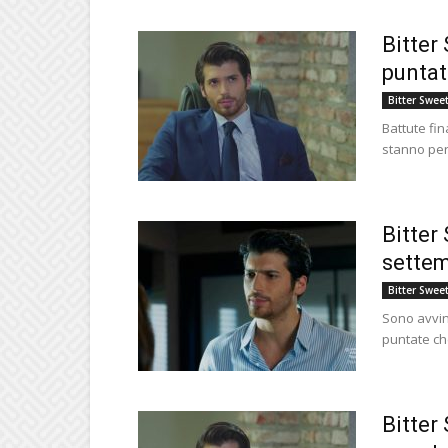
Bitter
puntat
Bitter Swee
Battute fin
stanno per 
Bitter
settem
Bitter Swee
Sono avvinc
puntate ch
Bitter