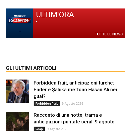
ULTIM'ORA
-
-
TUTTE LE NEWS
GLI ULTIMI ARTICOLI
Forbidden fruit, anticipazioni turche:
Ender e Şahika mettono Hasan Alì nei
guai?
9 Agosto 2026
Forbidden fruit
Racconto di una notte, trama e
anticipazioni puntate serali 9 agosto
9 Agosto 2026
Soap