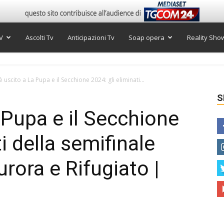
V
Ascolti Tv
Anticipazioni Tv
Soap opera
Reality Sho
è uscito a La Pupa e il Secchione 2024: gli eliminati...
S
 Pupa e il Secchione
i della semifinale
rora e Rifugiato |