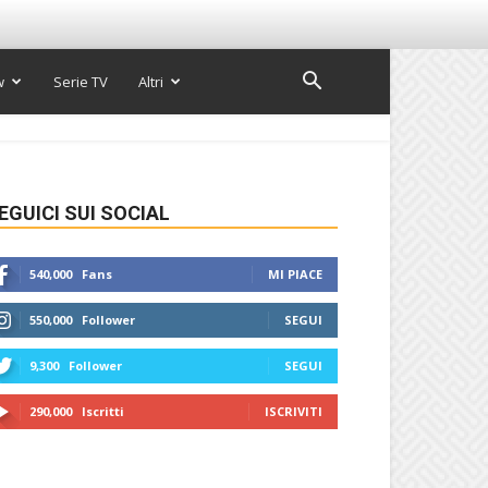
w
Serie TV
Altri
EGUICI SUI SOCIAL
540,000
Fans
MI PIACE
550,000
Follower
SEGUI
9,300
Follower
SEGUI
290,000
Iscritti
ISCRIVITI