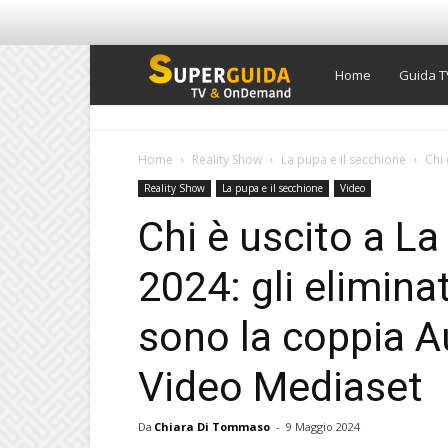
Super
Home
Guida T
Guida
Home
Reality Show
La pupa e il secchione
Chi 
Reality Show
La pupa e il secchione
Video
TV
Chi è uscito a La
2024: gli eliminat
sono la coppia Au
Video Mediaset
Da
Chiara Di Tommaso
-
9 Maggio 2024