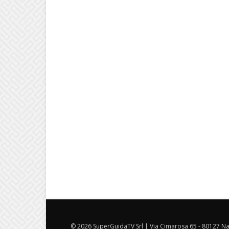
© 2026 SuperGuidaTV Srl | Via Cimarosa 65 - 80127 Nap