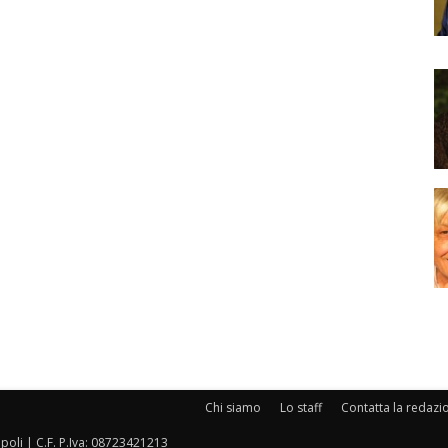
Chi siamo
Lo staff
Contatta la redazi
oli | C.F. P.Iva: 08723421213