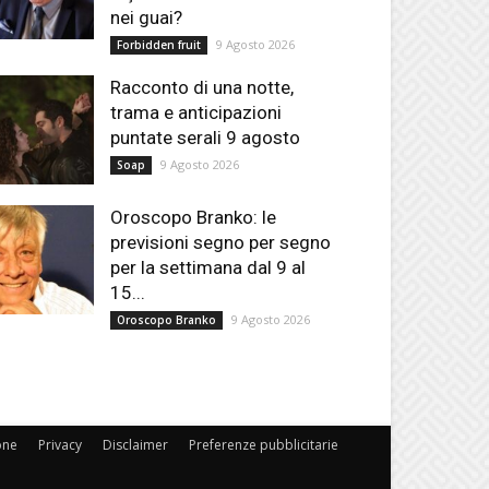
nei guai?
9 Agosto 2026
Forbidden fruit
Racconto di una notte,
trama e anticipazioni
puntate serali 9 agosto
9 Agosto 2026
Soap
Oroscopo Branko: le
previsioni segno per segno
per la settimana dal 9 al
15...
9 Agosto 2026
Oroscopo Branko
one
Privacy
Disclaimer
Preferenze pubblicitarie