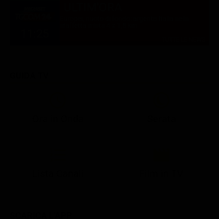
ULTIM'ORA
Europei, nuoto di fondo: argento Italia nella
staffetta mista 4 x 1,5 km
11:25
TUTTE LE NEWS
GUIDA TV
Ora in Onda
Serata
21:08
21:14
21:15
21:25
22:50
23:00
21:10
21:15
21:19
21:30
22:51
23:03
Lista Canali
Film in TV
SCARICA L'APP