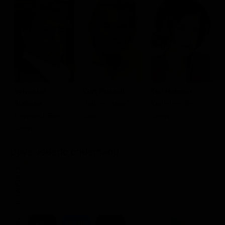
Sylvester
Kurt Russell
Teri Hatcher
J
Stallone
Gabriel 'Gabe'
Katherine 'Kiki'
Y
Raymond 'Ray'
Cash
Tango
Tango
Dove vederlo ondemand
STREAMING