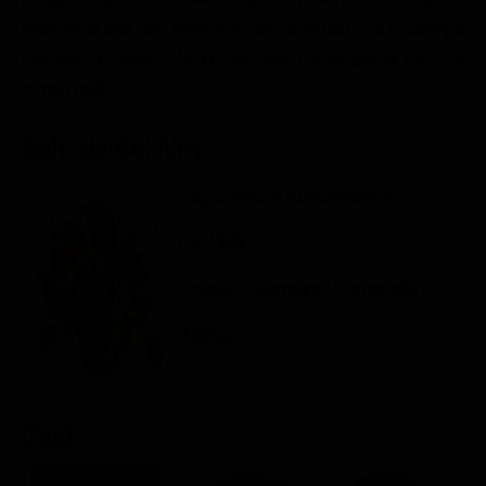
Classifiche
malviventi che loro stesi avevano arrestato e al contempo
cercare di provare la propria innocenza prima che sia
Migliori film
troppo tardi.
Migliori Serie TV
Scheda del film
Regia: Andrei Konchalovsky
US 1989
Azione / Avventura / Commedia
Rating:
Cast