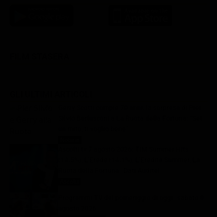
FILM STASERA
GLI ULTIMI ARTICOLI
Gerry Scotti compie 70 anni, la sorpresa di Pier
Silvio Berlusconi a La Ruota della Fortuna: “Sei
un mito, ti voglio bene”
Notizie
8 Agosto 2026
Ascolti tv 7 agosto 2026: TIM Summer Hits
(14.5%), L’Erede (14.1%), L’Eredità Summer, La
Ruota della Fortuna | Dati Auditel
Ascolti
8 Agosto 2026
Programmi TV del pomeriggio di oggi | sabato 8
agosto 2026