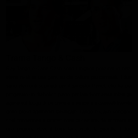
Le interviste in esclusiva
Tempesta D’amore
Temptation Island
Film da vedere
Il Paradiso delle signore
Ultima Fermata
Piattaforme streaming
Un Posto al Sole
Talent show
Apple TV Plus
Segreti di Famiglia
Infotainment
Discovery Plus
The Family
Game Show
Disney plus
Trama Tango & Cash
Uomini e Donne
NetFlix
Ray Tango e Cabe Cash sono i migliori poliziotti in città,
eterni rivali in una gara su chi cattura più criminali. I due
Gossip
Now TV
sono elementi scomodi per il gangster Perret, che ha ora
Sport in tv
Paramount Plus
progettato un diabolico piano per farli fuori: attira infatti gli
Cartoni Anime e Manga
Prime Video
agenti sul luogo di un crimine e riesce a incastrarli tramite
Vip e Personaggi Tv
RaiPlay
delle prove abilmente falsificate. Tango e Cash vengono
così condannati a diciotto mesi di carcere, da scontare in
Musica
una prigione dove il boss ha corrotto le guardie. I due
Oroscopo Paolo Fox
protagonisti si troveranno ora a che fare con molti dei