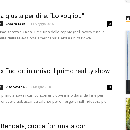
a giusta per dire: “Lo voglio…”
F
Chiara Lecci
-
13 Maggio 2016
w
0
rima serata su Real Time una delle coppie (nel lavoro e nella
mate della televisione americana: Heidi e Chirs Powell,...
x Factor: in arrivo il primo reality show
Vito Savino
-
12 Maggio 2016
w
0
il primo show in cui i concorrenti dovranno darsi da fare per
 di avere abbastanza talento per emergere nell'industria più...
Bendata, cuoca fortunata con