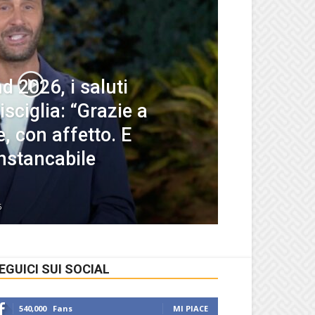
d 2026, i saluti
Bisciglia: “Grazie a
e, con affetto. E
instancabile
6
EGUICI SUI SOCIAL
540,000
Fans
MI PIACE