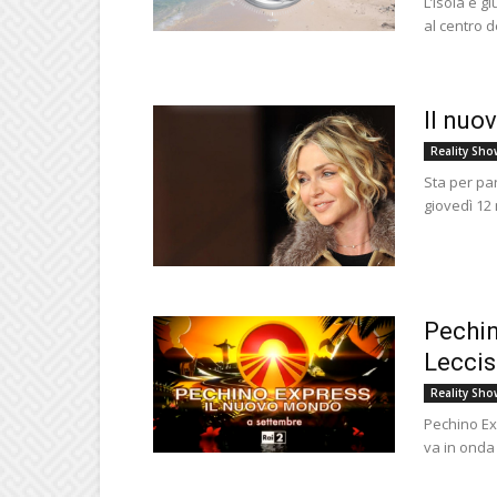
L’isola è g
al centro d
Il nuov
Reality Sho
Sta per par
giovedì 12
Pechin
Leccis
Reality Sho
Pechino Exp
va in onda 