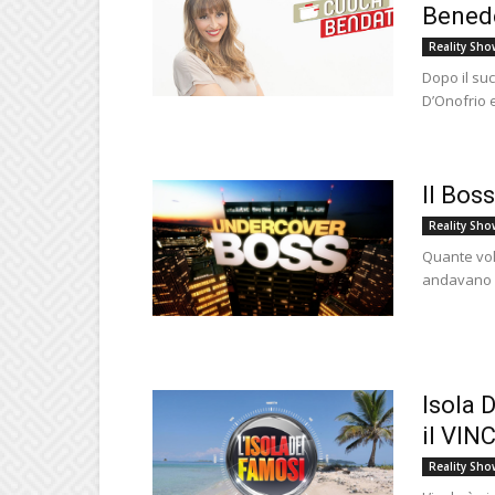
Benede
Reality Sho
Dopo il suc
D’Onofrio e
Il Bos
Reality Sho
Quante vol
andavano e
Isola 
il VIN
Reality Sho