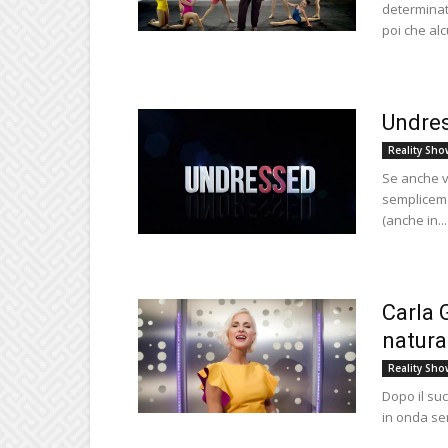
determinat
poi che alc
Undres
Reality Sho
Se anche vo
sempliceme
(anche in...
Carla 
natura
Reality Sho
Dopo il suc
in onda sem