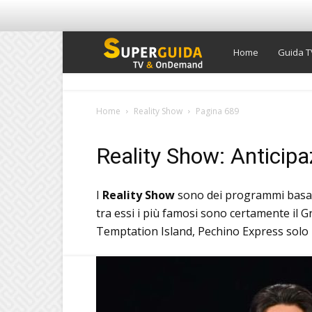
Super
Home
Guida T
Guida
Home
Reality Show
Pagina 689
TV
Reality Show: Anticipa
I
Reality Show
sono dei programmi basati
tra essi i più famosi sono certamente il G
Temptation Island, Pechino Express solo pe