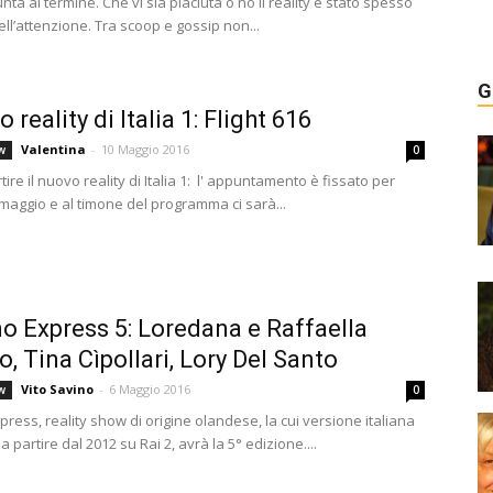
iunta al termine. Che vi sia piaciuta o no il reality è stato spesso
ell’attenzione. Tra scoop e gossip non...
G
o reality di Italia 1: Flight 616
Valentina
-
10 Maggio 2016
w
0
tire il nuovo reality di Italia 1: l' appuntamento è fissato per
 maggio e al timone del programma ci sarà...
o Express 5: Loredana e Raffaella
o, Tina Cìpollari, Lory Del Santo
Vito Savino
-
6 Maggio 2016
w
0
ress, reality show di origine olandese, la cui versione italiana
a partire dal 2012 su Rai 2, avrà la 5° edizione....