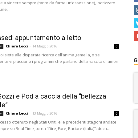
e a vincere sempre (tanto da farne un’ossessione), ipotizzate
une,...
sed: appuntamento a letto
Chiara Lecci
-
14 Maggio 2016
w
0
i siete alla disperata ricerca dell’anima gemella, o se
G
nte vi piacciano i programmi che parlano della nascita di amori
Gozzi e Pod a caccia della “bellezza
le”
Chiara Lecci
-
13 Maggio 2016
w
0
cesso ottenuto negli Stati Uniti, e le precedenti stagioni andate
pre su Real Time, torna “Dire, Fare, Baciare (Italia)”: docu...