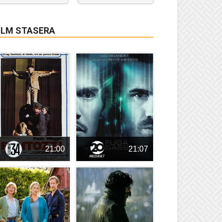
ILM STASERA
21:00
21:07