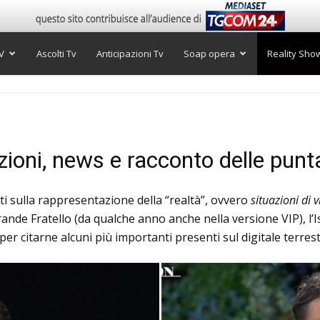
V
Ascolti Tv
Anticipazioni Tv
Soap opera
Reality Sho
zioni, news e racconto delle punt
 sulla rappresentazione della “realtà”, ovvero
situazioni di v
rande Fratello (da qualche anno anche nella versione VIP), l’I
r citarne alcuni più importanti presenti sul digitale terrest