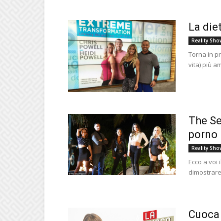
La diet
Reality Sho
Torna in p
vita) più a
The Se
porno
Reality Sho
Ecco a voi 
dimostrare
Cuoca 