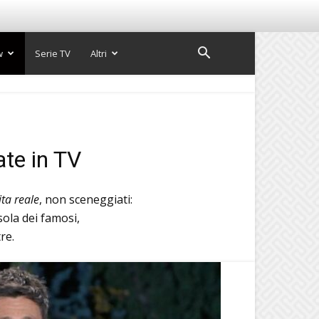
w
Serie TV
Altri
ate in TV
ita reale
, non sceneggiati:
sola dei famosi,
re.