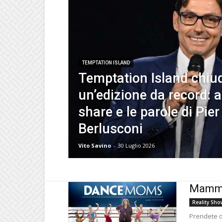
TEMPTATION ISLAND
Temptation Island chiu
un’edizione da record: a
share e le parole di Pier
Berlusconi
Vito Savino
-
30 Luglio 2026
Mamme 
Reality Sho
Prendete de