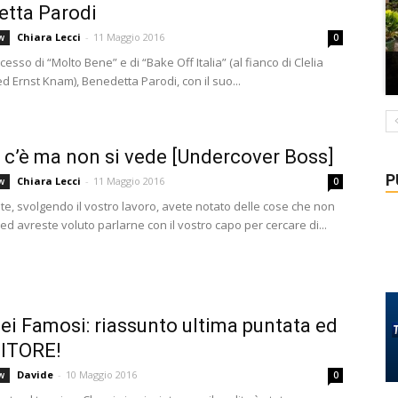
tta Parodi
Chiara Lecci
-
11 Maggio 2016
w
0
cesso di “Molto Bene” e di “Bake Off Italia” (al fianco di Clelia
d Ernst Knam), Benedetta Parodi, con il suo...
s c’è ma non si vede [Undercover Boss]
P
Chiara Lecci
-
11 Maggio 2016
w
0
te, svolgendo il vostro lavoro, avete notato delle cose che non
d avreste voluto parlarne con il vostro capo per cercare di...
Dei Famosi: riassunto ultima puntata ed
CITORE!
Davide
-
10 Maggio 2016
w
0