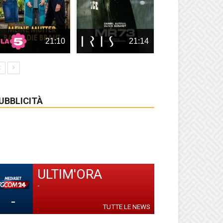
21:10
21:14
UBBLICITÀ
ULTIM'ORA
-
-
TUTTE LE NEWS