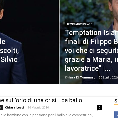
TEMPTATION ISLAND
Temptation Islan
de
finali di Filippo 
scolti,
voi che ci seguit
 Silvio
grazie a Maria, 
lavoratrice” |...
Chiara Di Tommaso
-
30 Luglio 202
sull’orlo di una crisi… da ballo!
S
Chiara Lecci
-
16 Maggio 2016
w
0
lle bambine con la passione per il ballo e le competizioni,