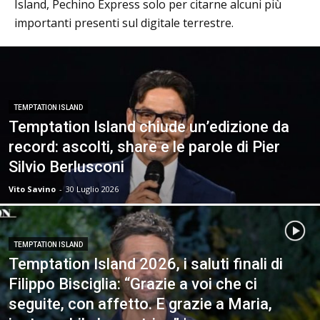
Island, Pechino Express solo per citarne alcuni più
importanti presenti sul digitale terrestre.
TEMPTATION ISLAND
Temptation Island chiude un’edizione da
record: ascolti, share e le parole di Pier
Silvio Berlusconi
Vito Savino
-
30 Luglio 2026
TEMPTATION ISLAND
Temptation Island 2026, i saluti finali di
Filippo Bisciglia: “Grazie a voi che ci
seguite, con affetto. E grazie a Maria,