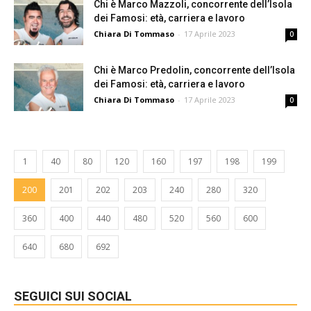
Chi è Marco Mazzoli, concorrente dell’Isola
dei Famosi: età, carriera e lavoro
Chiara Di Tommaso
-
17 Aprile 2023
0
Chi è Marco Predolin, concorrente dell’Isola
dei Famosi: età, carriera e lavoro
Chiara Di Tommaso
-
17 Aprile 2023
0
1
40
80
120
160
197
198
199
200
201
202
203
240
280
320
360
400
440
480
520
560
600
640
680
692
SEGUICI SUI SOCIAL