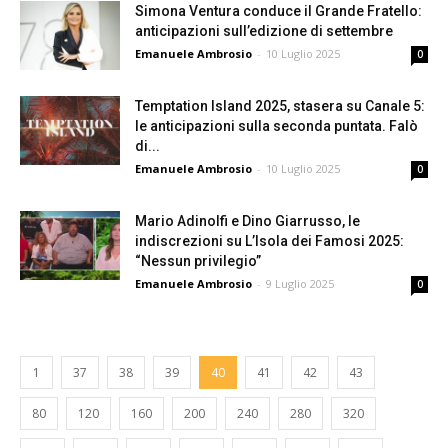
Simona Ventura conduce il Grande Fratello:
anticipazioni sull’edizione di settembre
Emanuele Ambrosio
-
10 Luglio 2025
0
Temptation Island 2025, stasera su Canale 5:
le anticipazioni sulla seconda puntata. Falò
di...
Emanuele Ambrosio
-
10 Luglio 2025
0
Mario Adinolfi e Dino Giarrusso, le
indiscrezioni su L’Isola dei Famosi 2025:
“Nessun privilegio”
Emanuele Ambrosio
-
9 Luglio 2025
0
1
37
38
39
40
41
42
43
80
120
160
200
240
280
320