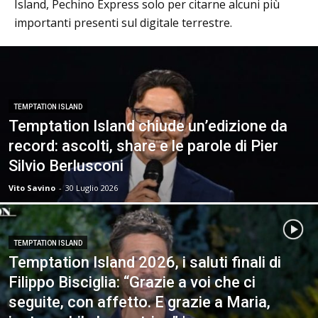
Island, Pechino Express solo per citarne alcuni più
importanti presenti sul digitale terrestre.
TEMPTATION ISLAND
Temptation Island chiude un’edizione da
record: ascolti, share e le parole di Pier
Silvio Berlusconi
Vito Savino
-
30 Luglio 2026
TEMPTATION ISLAND
Temptation Island 2026, i saluti finali di
Filippo Bisciglia: “Grazie a voi che ci
seguite, con affetto. E grazie a Maria,