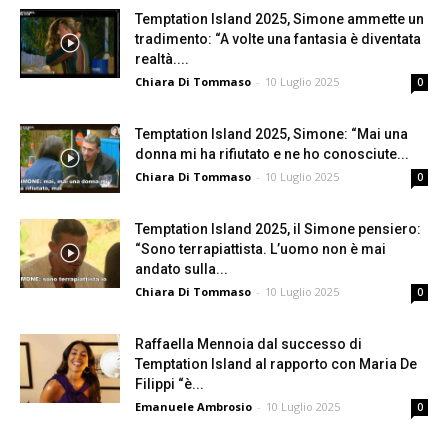
Temptation Island 2025, Simone ammette un
tradimento: “A volte una fantasia è diventata
realtà....
Chiara Di Tommaso
-
10 Luglio 2025
0
Temptation Island 2025, Simone: “Mai una
donna mi ha rifiutato e ne ho conosciute...
Chiara Di Tommaso
-
10 Luglio 2025
0
Temptation Island 2025, il Simone pensiero:
“Sono terrapiattista. L’uomo non è mai
andato sulla...
Chiara Di Tommaso
-
10 Luglio 2025
0
Raffaella Mennoia dal successo di
Temptation Island al rapporto con Maria De
Filippi “è...
Emanuele Ambrosio
-
10 Luglio 2025
0