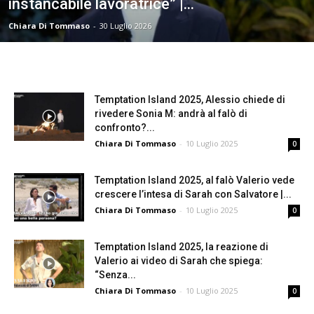
instancabile lavoratrice” |...
Chiara Di Tommaso
-
30 Luglio 2026
Temptation Island 2025, Alessio chiede di
rivedere Sonia M: andrà al falò di
confronto?...
Chiara Di Tommaso
-
10 Luglio 2025
0
Temptation Island 2025, al falò Valerio vede
crescere l’intesa di Sarah con Salvatore |...
Chiara Di Tommaso
-
10 Luglio 2025
0
Temptation Island 2025, la reazione di
Valerio ai video di Sarah che spiega:
“Senza...
Chiara Di Tommaso
-
10 Luglio 2025
0