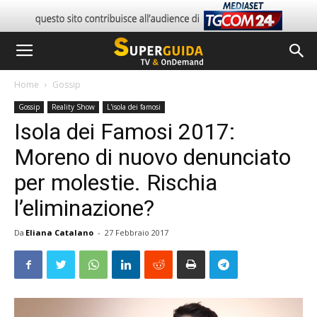
Home
Gossip
Gossip
Reality Show
L'isola dei famosi
Isola dei Famosi 2017:
Moreno di nuovo denunciato
per molestie. Rischia
l’eliminazione?
Da
Eliana Catalano
-
27 Febbraio 2017