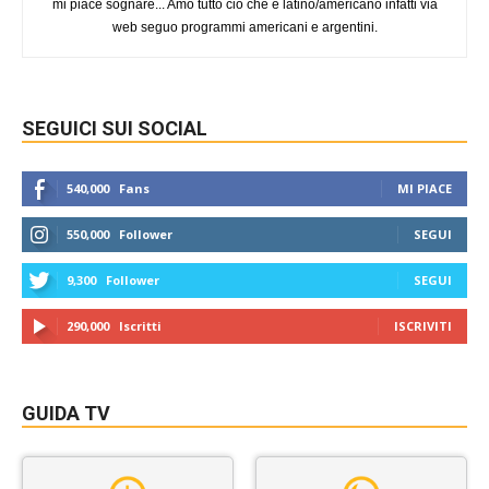
mi piace sognare... Amo tutto ciò che è latino/americano infatti via
web seguo programmi americani e argentini.
SEGUICI SUI SOCIAL
540,000
Fans
MI PIACE
550,000
Follower
SEGUI
9,300
Follower
SEGUI
290,000
Iscritti
ISCRIVITI
GUIDA TV