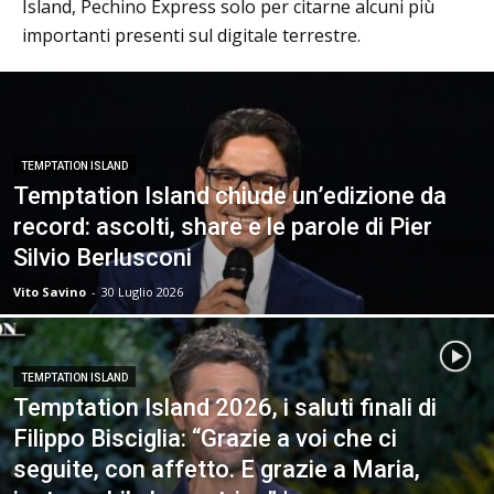
Island, Pechino Express solo per citarne alcuni più
importanti presenti sul digitale terrestre.
TEMPTATION ISLAND
Temptation Island chiude un’edizione da
record: ascolti, share e le parole di Pier
Silvio Berlusconi
Vito Savino
-
30 Luglio 2026
TEMPTATION ISLAND
Temptation Island 2026, i saluti finali di
Filippo Bisciglia: “Grazie a voi che ci
seguite, con affetto. E grazie a Maria,