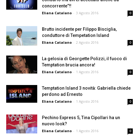
concorrente”!!
Eliana Catalano
-
3 Agosto 2016
0
Brutto incidente per Filippo Bisciglia,
conduttore di Tempetation Island
Eliana Catalano
-
2 Agosto 2016
0
La gelosia di Georgette Polizzi, il fuoco di
Temptation brucia ancora!
Eliana Catalano
-
1 Agosto 2016
0
Temptation Island 3 novità: Gabriella chiede
perdono ad Ernesto
Eliana Catalano
-
1 Agosto 2016
0
Pechino Express 5, Tina Cipollari ha un
nuovo look?
Eliana Catalano
-
1 Agosto 2016
0