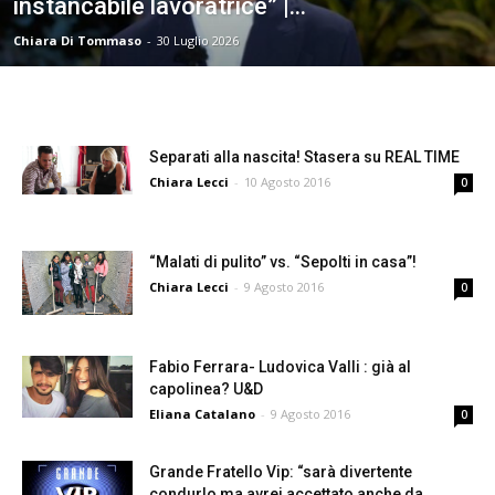
instancabile lavoratrice” |...
Chiara Di Tommaso
-
30 Luglio 2026
Separati alla nascita! Stasera su REAL TIME
Chiara Lecci
-
10 Agosto 2016
0
“Malati di pulito” vs. “Sepolti in casa”!
Chiara Lecci
-
9 Agosto 2016
0
Fabio Ferrara- Ludovica Valli : già al
capolinea? U&D
Eliana Catalano
-
9 Agosto 2016
0
Grande Fratello Vip: “sarà divertente
condurlo ma avrei accettato anche da