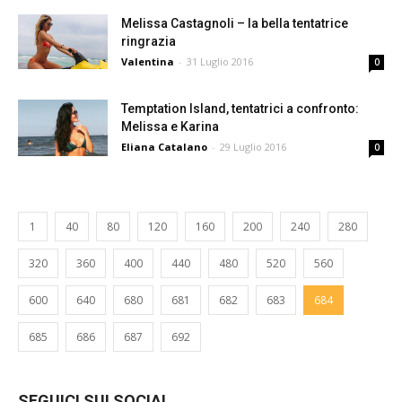
Melissa Castagnoli – la bella tentatrice
ringrazia
Valentina
-
31 Luglio 2016
0
Temptation Island, tentatrici a confronto:
Melissa e Karina
Eliana Catalano
-
29 Luglio 2016
0
1
40
80
120
160
200
240
280
320
360
400
440
480
520
560
600
640
680
681
682
683
684
685
686
687
692
SEGUICI SUI SOCIAL