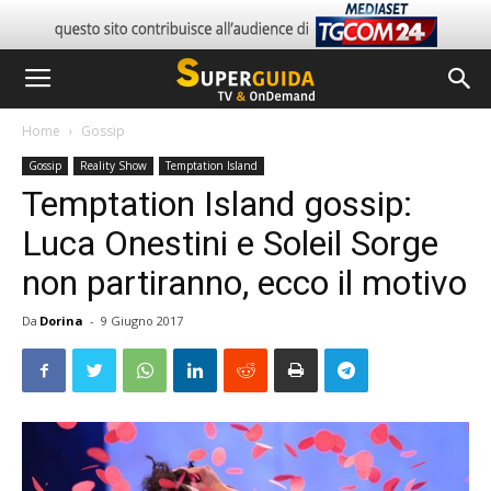
Home
Gossip
Gossip
Reality Show
Temptation Island
Temptation Island gossip:
Luca Onestini e Soleil Sorge
non partiranno, ecco il motivo
Da
Dorina
-
9 Giugno 2017