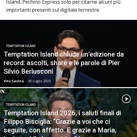
Island, Pechino Express solo per citarne alcuni più
importanti presenti sul digitale terrestre.
TEMPTATION ISLAND
Temptation Island chiude un’edizione da
record: ascolti, share e le parole di Pier
Silvio Berlusconi
Vito Savino
-
30 Luglio 2026
TEMPTATION ISLAND
Temptation Island 2026, i saluti finali di
Filippo Bisciglia: “Grazie a voi che ci
seguite, con affetto. E grazie a Maria,