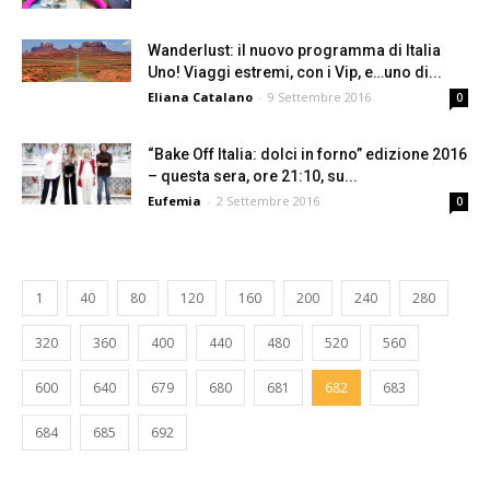
Wanderlust: il nuovo programma di Italia
Uno! Viaggi estremi, con i Vip, e…uno di...
Eliana Catalano
-
9 Settembre 2016
0
“Bake Off Italia: dolci in forno” edizione 2016
– questa sera, ore 21:10, su...
Eufemia
-
2 Settembre 2016
0
1
40
80
120
160
200
240
280
320
360
400
440
480
520
560
600
640
679
680
681
682
683
684
685
692