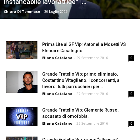
instancabile lavoratrice” |...
Chiara Di Tommaso
-
30 Luglio 2026
Prima Lite al GF Vip: Antonella Mosetti VS
Elenoire Casalegno
Eliana Catalano
-
29 Settembre 2016
0
Grande Fratello Vip: primo eliminato,
Costantino Vitagliano. I concorrenti, a
lavoro: tutti parrucchieri per...
Eliana Catalano
-
27 Settembre 2016
0
Grande Fratello Vip: Clemente Russo,
accusato di omofobia.
Eliana Catalano
-
26 Settembre 2016
0
Grande Fratello Vip: prime “alleanze”,