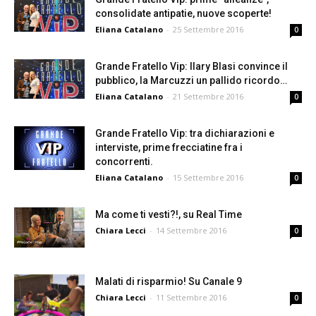
consolidate antipatie, nuove scoperte!
Eliana Catalano
-
25 Settembre 2016
0
Grande Fratello Vip: Ilary Blasi convince il
pubblico, la Marcuzzi un pallido ricordo…
Eliana Catalano
-
21 Settembre 2016
0
Grande Fratello Vip: tra dichiarazioni e
interviste, prime frecciatine fra i
concorrenti.
Eliana Catalano
-
15 Settembre 2016
0
Ma come ti vesti?!, su Real Time
Chiara Lecci
-
14 Settembre 2016
0
Malati di risparmio! Su Canale 9
Chiara Lecci
-
11 Settembre 2016
0