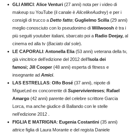
GLI AMICI
:
Alice Venturi
(27 anni) nota per i video di
makeup su YouTube (il canale è
AlicelikeAudrey
) e per i
consigli di trucco a
Detto fatto
;
Guglielmo Scilla
(29 anni)
meglio conosciuto con lo pseudonimo di
Willwoosh
è tra i
più seguiti youtuber italiani, sbarcato poi a
Radio Deejay,
al
cinema ed alla tv (
Baciato dal sole
).
LE CAPORALI
:
Antonella Elia
(53 anni) veterana della tv,
già vincitrice dell’edizione del 2012 dell’
Isola dei
famosi;
Jill Cooper
(48 anni) esperta di fitness e
insegnante ad
Amici
.
LAS ESTRELLAS
:
Olfo Bosé
(37 anni), nipote di
Miguel,ed ex concorrente di
Supervivientes
es
;
Rafael
Amargo
(42 anni) parente del celebre scrittore Garcia
Lorca, ma anche giudice di Ballando con le stelle
nell’edizione 2012 .
FIGLIA E MATRIGNA
:
Eugenia Costantini
(35 anni)
attrice figlia di Laura Morante e del regista Daniele