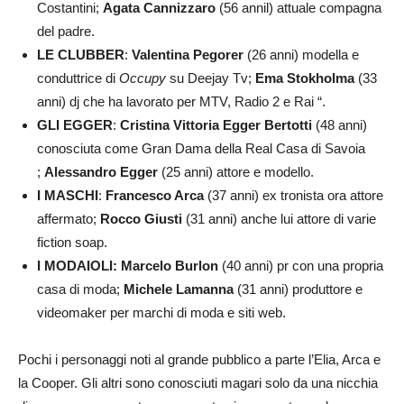
Costantini;
Agata Cannizzaro
(56 annil) attuale compagna
del padre.
LE CLUBBER
:
Valentina Pegorer
(26 anni) modella e
conduttrice di
Occupy
su Deejay Tv;
Ema Stokholma
(33
anni) dj che ha lavorato per MTV, Radio 2 e Rai “.
GLI EGGER
:
Cristina Vittoria Egger Bertotti
(48 anni)
conosciuta come Gran Dama della Real Casa di Savoia
;
Alessandro Egger
(25 anni) attore e modello.
I MASCHI
:
Francesco Arca
(37 anni) ex tronista ora attore
affermato;
Rocco Giusti
(31 anni) anche lui attore di varie
fiction soap.
I MODAIOLI: Marcelo Burlon
(40 anni) pr con una propria
casa di moda;
Michele Lamanna
(31 anni) produttore e
videomaker per marchi di moda e siti web.
Pochi i personaggi noti al grande pubblico a parte l’Elia, Arca e
la Cooper. Gli altri sono conosciuti magari solo da una nicchia