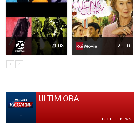
21:08
21:10
ULTIM'ORA
-
-
TUTTE LE NEWS