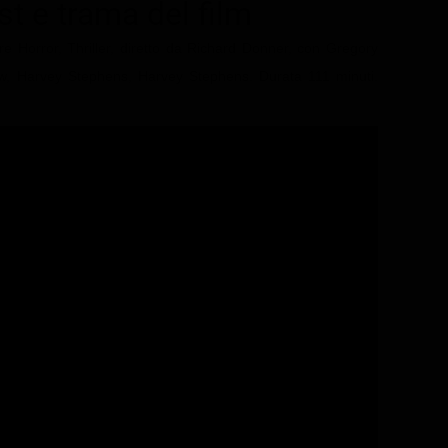
ast e trama del film
re Horror, Thriller, diretto da Richard Donner, con Gregory
aw, Harvey Stephens, Harvey Stephens. Durata 111 minuti.