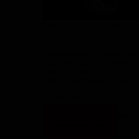
Classifiche
Migliori film
Trama Omen - Il presagi
Migliori Serie TV
Dopo aver perso il figlio tanto desiderato
Thorne adotta un altro bambino nato in quel
perita durante il parto. Trasferitosi a Lon
vede avvenire degli strani e inquietanti feno
Damien, e si convince che questi sia in realt
le sue personali indagini per scoprire la ver
Scheda del film
Regia: R
GB, US 1