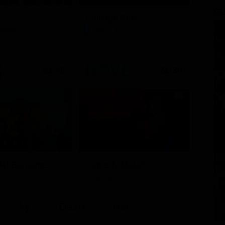
GL
Chicago Fire
Opera
Serie TV
21:40
21:30
1 - Ep. 1
i del BarLume
Comedy Match
TV
Show
Sky
Dazn
Rsi