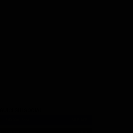
Harvey Stephens
Patrick Troughton
tephens
Damien
Father Brennan
horn
GUICI SUI SOCIAL
540,000
Fans
MI PIACE
550,000
Follower
SEGUI