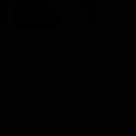
David Warner
Billie Whitelaw
Harvey S
Keith Jennings
Mrs. Baylock
Damien T
SE