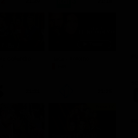
21:20
21:15
7 - Ep. 2
PU
ore Coliandro
Itaca - Il ritorno
TV
Film
SC
21:21
21:25
Prima TV
FI
Stagione 14 - Ep. 10