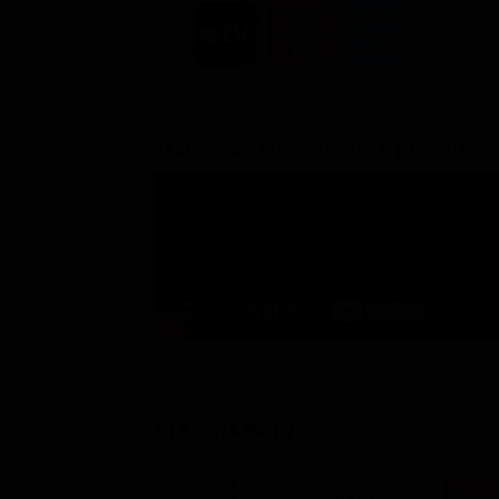
ACQUISTA
8.99€
8.99€
8.99€
Trailer del film Omen - Il presagio
STASERA IN TV