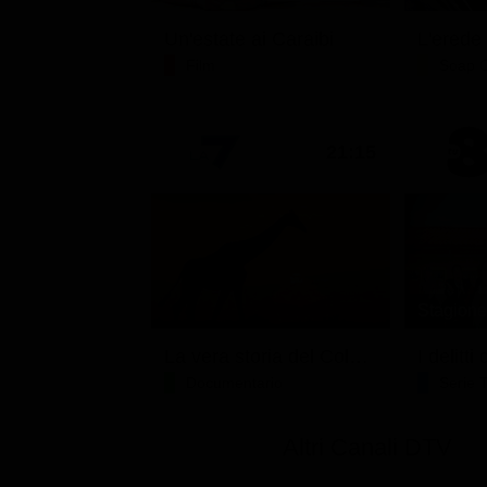
Un'estate ai Caraibi
L'erede
Film
Soap 
21:15
Stagione 
La vera storia del Colosseo: ascesa e caduta
I delitt
Documentario
Serie 
Altri Canali DTV