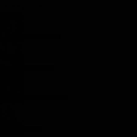
I ULTIMI ARTICOLI
Oroscopo Paolo Fox del
giorno: le stelle di venerdì 7
agosto 2026
Oroscopo Paolo Fox
7 Agosto 2026
Programmi TV del pomeriggio
di oggi | venerdì 7 agosto
2026
Anticipazioni Tv
7 Agosto 2026
Tutto per la mia famiglia 2,
replica puntata 6 agosto in
streaming | Video Mediaset
Tutto per la mia famiglia
7 Agosto 2026
Far Away, replica puntata 6
agosto in streaming | Video
Mediaset
Far Away
7 Agosto 2026