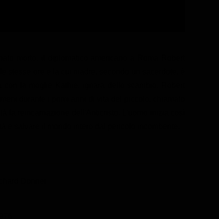
o
, nato morto, il diplomatico americano a Roma Robert
le stesse ore e la cui madre, secondo un sacerdote, è
dra con la moglie Kathie, ignara dello scambio, Robert
meni durante i primi anni di vita del piccolo, chiamato
à la reincarnazione dell'Anticristo. L'uomo inizia così
ità e salvare il mondo intero dal pericolo incombente.
ichard Donner
976