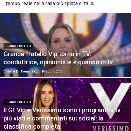
tempo reale nella casa più spiata d’Italia.
GRANDE FRATELLO
Grande fratello Vip torna in TV:
conduttrice, opinioniste e quando in tv
Chiara Di Tommaso
-
10 Luglio 2026
GRANDE FRATELLO
Il Gf Vip e Verissimo sono i programmi tv
più visti e commentati sui social: la
classifica completa