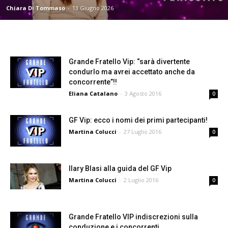
Chiara Di Tommaso
-
13 Giugno 2026
Grande Fratello Vip: “sarà divertente
condurlo ma avrei accettato anche da
concorrente”!!
Eliana Catalano
-
3 Agosto 2016
0
GF Vip: ecco i nomi dei primi partecipanti!
Martina Colucci
-
27 Luglio 2016
0
Ilary Blasi alla guida del GF Vip
Martina Colucci
-
2 Luglio 2016
0
Grande Fratello VIP indiscrezioni sulla
conduzione e i concorrenti