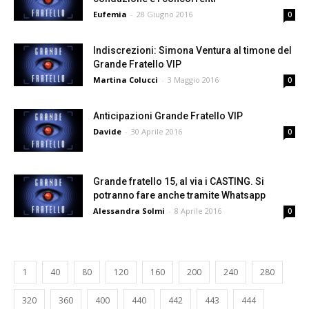
Eufemia
-
28 Giugno 2016
0
Indiscrezioni: Simona Ventura al timone del
Grande Fratello VIP
Martina Colucci
-
3 Maggio 2016
0
Anticipazioni Grande Fratello VIP
Davide
-
30 Aprile 2016
0
Grande fratello 15, al via i CASTING. Si
potranno fare anche tramite Whatsapp
Alessandra Solmi
-
8 Aprile 2016
0
1
40
80
120
160
200
240
280
320
360
400
440
442
443
444