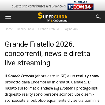
Home
Reality Show
Grande Fratello
Pagina 445
Grande Fratello 2026:
concorrenti, news e diretta
live streaming
Il
Grande Fratello
(abbreviato in
GF
) è un
reality show
prodotto dalla Endemol ed in onda su Canale 5. E’
basato sul format olandese
Big Brother
. I protagonisti
di questo reality sono persone sconosciute o semi-
sconosciute al pubblico equamente divise tra uomini e