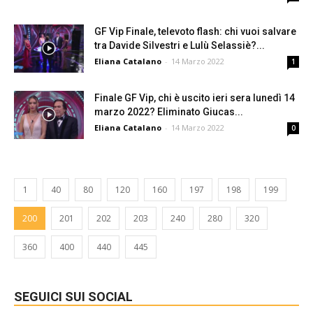
GF Vip Finale, televoto flash: chi vuoi salvare
tra Davide Silvestri e Lulù Selassiè?...
Eliana Catalano
-
14 Marzo 2022
1
Finale GF Vip, chi è uscito ieri sera lunedì 14
marzo 2022? Eliminato Giucas...
Eliana Catalano
-
14 Marzo 2022
0
1
40
80
120
160
197
198
199
200
201
202
203
240
280
320
360
400
440
445
SEGUICI SUI SOCIAL