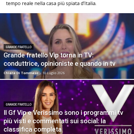
tempo reale nella casa più spiata d’Italia.
GRANDE FRATELLO
Grande fratello Vip torna in TV:
conduttrice, opinioniste e quando in tv
Chiara Di Tommaso
-
10 Luglio 2026
GRANDE FRATELLO
Il Gf Vip e Verissimo sono i programmi tv
più visti e commentati sui social: la
classifica completa