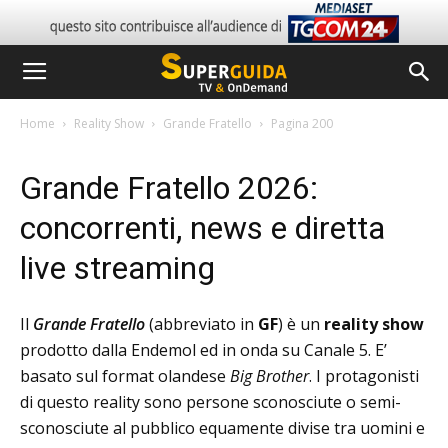
Home
Reality Show
Grande Fratello
Pagina 200
Grande Fratello 2026:
concorrenti, news e diretta
live streaming
Il
Grande Fratello
(abbreviato in
GF
) è un
reality show
prodotto dalla Endemol ed in onda su Canale 5. E’
basato sul format olandese
Big Brother
. I protagonisti
di questo reality sono persone sconosciute o semi-
sconosciute al pubblico equamente divise tra uomini e