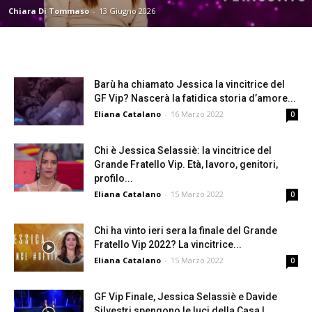
Chiara Di Tommaso
-
13 Giugno 2026
Barù ha chiamato Jessica la vincitrice del
GF Vip? Nascerà la fatidica storia d’amore...
Eliana Catalano
-
16 Marzo 2022
0
Chi è Jessica Selassiè: la vincitrice del
Grande Fratello Vip. Età, lavoro, genitori,
profilo...
Eliana Catalano
-
15 Marzo 2022
0
Chi ha vinto ieri sera la finale del Grande
Fratello Vip 2022? La vincitrice...
Eliana Catalano
-
15 Marzo 2022
0
GF Vip Finale, Jessica Selassiè e Davide
Silvestri spengono le luci della Casa |...