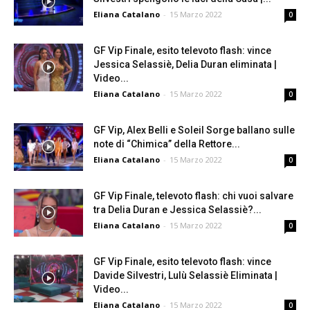
Eliana Catalano
-
15 Marzo 2022
0
GF Vip Finale, esito televoto flash: vince
Jessica Selassiè, Delia Duran eliminata |
Video...
Eliana Catalano
-
15 Marzo 2022
0
GF Vip, Alex Belli e Soleil Sorge ballano sulle
note di “Chimica” della Rettore...
Eliana Catalano
-
15 Marzo 2022
0
GF Vip Finale, televoto flash: chi vuoi salvare
tra Delia Duran e Jessica Selassiè?...
Eliana Catalano
-
15 Marzo 2022
0
GF Vip Finale, esito televoto flash: vince
Davide Silvestri, Lulù Selassiè Eliminata |
Video...
Eliana Catalano
-
15 Marzo 2022
0