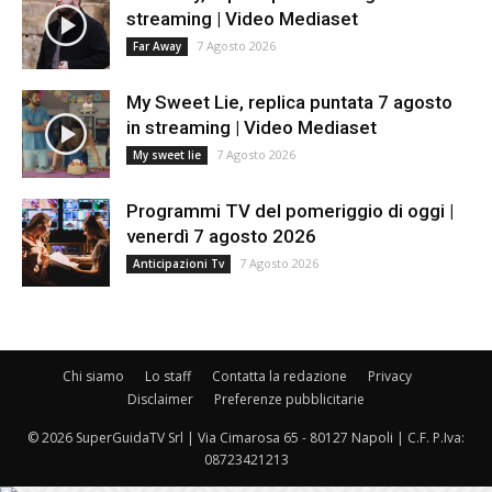
streaming | Video Mediaset
7 Agosto 2026
Far Away
My Sweet Lie, replica puntata 7 agosto
in streaming | Video Mediaset
7 Agosto 2026
My sweet lie
Programmi TV del pomeriggio di oggi |
venerdì 7 agosto 2026
7 Agosto 2026
Anticipazioni Tv
Chi siamo
Lo staff
Contatta la redazione
Privacy
Disclaimer
Preferenze pubblicitarie
© 2026 SuperGuidaTV Srl | Via Cimarosa 65 - 80127 Napoli | C.F. P.Iva:
08723421213