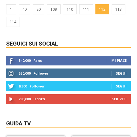
1
40
80
109
110
111
112
113
114
SEGUICI SUI SOCIAL
540,000
Fans
MI PIACE
550,000
Follower
SEGUI
9,300
Follower
SEGUI
290,000
Iscritti
ISCRIVITI
GUIDA TV