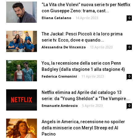
“La Vita che Volevi” nuova serie tv per Netflix
con Giuseppe Zeno: trama, cast...
Eliana Catalano
-
14 Aprile 2023
0
The Jackal: Pesci Piccoli è la loro prima
serie tv. Ecco, dove e quando...
Alessandra De Vincenzo
-
13 Aprile 2023
0
You, la recensione della serie con Penn
Badgley (dalla stagione 1 alla stagione 4)
Federica Cremonini
-
11 Aprile 2023
0
Netflix elimina ad Aprile dal catalogo 13
serie: da “Young Sheldon” a “The Vampire...
Emanuele Ambrosio
-
5 Aprile 2023
0
Angels in America, recensione no spoiler
della miniserie con Meryl Streep ed Al
Pacino