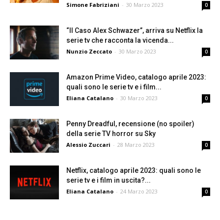
Simone Fabriziani
-
30 Marzo 2023
0
“Il Caso Alex Schwazer”, arriva su Netflix la
serie tv che racconta la vicenda...
Nunzio Zeccato
-
30 Marzo 2023
0
Amazon Prime Video, catalogo aprile 2023:
quali sono le serie tv e i film...
Eliana Catalano
-
30 Marzo 2023
0
Penny Dreadful, recensione (no spoiler)
della serie TV horror su Sky
Alessio Zuccari
-
28 Marzo 2023
0
Netflix, catalogo aprile 2023: quali sono le
serie tv e i film in uscita?...
Eliana Catalano
-
24 Marzo 2023
0