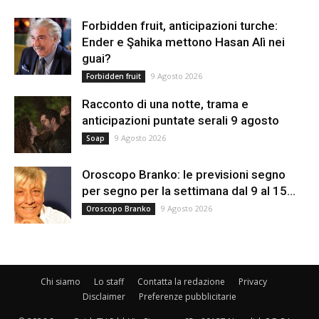
Forbidden fruit, anticipazioni turche:
Ender e Şahika mettono Hasan Alì nei
guai?
9 Agosto 2026
Forbidden fruit
Racconto di una notte, trama e
anticipazioni puntate serali 9 agosto
9 Agosto 2026
Soap
Oroscopo Branko: le previsioni segno
per segno per la settimana dal 9 al 15...
9 Agosto 2026
Oroscopo Branko
Chi siamo
Lo staff
Contatta la redazione
Privacy
Disclaimer
Preferenze pubblicitarie