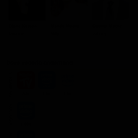
Mandy Moore
Diane Keaton
Gabriel Macht
T
Milly
Daphne
Johnny
S
J
Dove vederlo ondemand
STREAMING
Ads
Flat
Flat
NOLEGGIA
1.99€