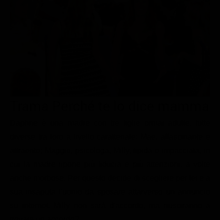
Le interviste in esclusiva
Tempesta D’amore
Temptation Island
Film da vedere
Il Paradiso delle signore
Ultima Fermata
Piattaforme streaming
Un Posto al Sole
Talent show
Apple TV Plus
Segreti di Famiglia
Infotainment
Discovery Plus
The Family
Game Show
Disney plus
Trama Perché te lo dice mamma
Uomini e Donne
NetFlix
Daphne è una madre con tre figlie ormai adulte, tutte
Gossip
Now TV
diverse tra loro a livello caratteriale: Mae, affascinante e
Sport in tv
Paramount Plus
attraente; Maggie, psicologa; Milly, tipida e impacciata, in
Cartoni Anime e Manga
Prime Video
cui la madre ripone più fiducia e più attenzioni, a volte
Vip e Personaggi Tv
RaiPlay
anche morbose. Per questo decide di scegliere per lei e a
sua insaputa l'uomo da sposare attarverso un annuncio
Musica
su internet. Milly non sarà d'accordo, ma riusciranno a
Oroscopo Paolo Fox
trovare un accordo?