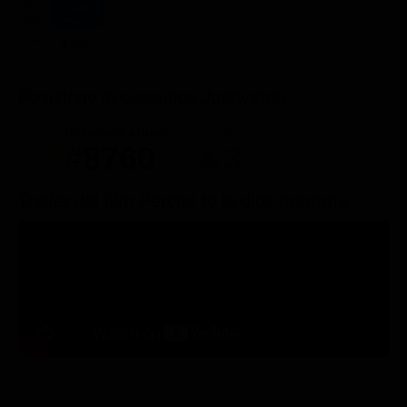
ACQUISTA
4.99€
Posizione in classifica Justwatch
Posizione attuale
Posizioni guadagnate
#8760
3
Trailer del film Perché te lo dice mamma