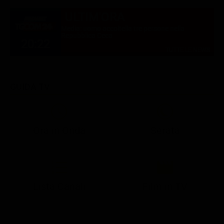
ULTIM'ORA
Media: uomo accoltella tre persone nella
Repubblica Ceca
20:22
TUTTE LE NEWS
GUIDA TV
Ora in Onda
Serata
21:05
21:10
21:17
22:57
23:10
23:30
21:08
21:15
21:19
23:03
23:17
23:30
Lista Canali
Film in TV