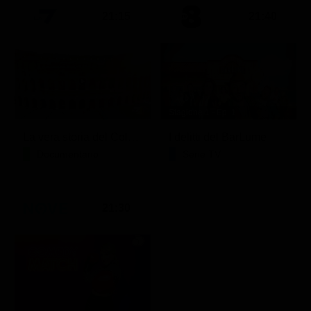
21:15
21:40
Stagione 1 - Ep. 1
La vera storia del Colosseo: ascesa e caduta
I delitti del BarLume
Documentario
Serie TV
21:30