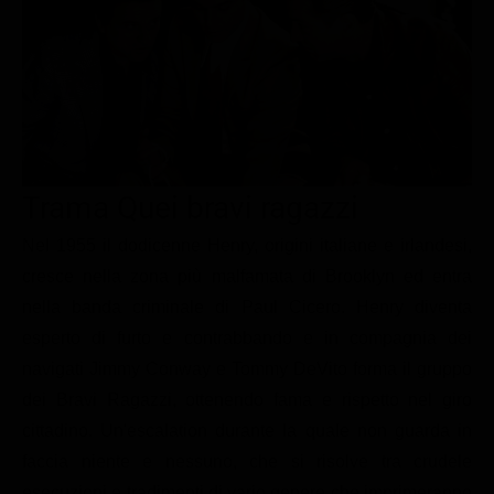
Le interviste in esclusiva
Tempesta D’amore
Temptation Island
Film da vedere
Il Paradiso delle signore
Ultima Fermata
Piattaforme streaming
Un Posto al Sole
Talent show
Apple TV Plus
Segreti di Famiglia
Infotainment
Discovery Plus
The Family
Game Show
Disney plus
Trama Quei bravi ragazzi
Uomini e Donne
NetFlix
Nel 1955 il dodicenne Henry, origini italiane e irlandesi,
cresce nella zona più malfamata di Brooklyn ed entra
Gossip
Now TV
nella banda criminale di Paul Cicero. Henry diventa
Sport in tv
Paramount Plus
esperto di furto e contrabbando e in compagnia dei
Cartoni Anime e Manga
Prime Video
navigati Jimmy Conway e Tommy DeVito forma il gruppo
Vip e Personaggi Tv
RaiPlay
dei Bravi Ragazzi, ottenendo fama e rispetto nel giro
cittadino. Un'escalation durante la quale non guarda in
Musica
faccia niente e nessuno, che si risolve tra crudele
Oroscopo Paolo Fox
esecuzioni e tradimenti di vario genere che imprimeranno