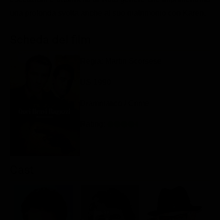
Classifiche
una profonda svolta anche al suo matrimonio con Karen.
Migliori film
Scheda del film
Migliori Serie TV
Regia: Martin Scorsese
US 1990
Drammatico / Crime
Rating:
Cast