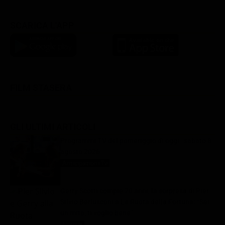
SCARICA L'APP
FILM STASERA
GLI ULTIMI ARTICOLI
Programmi TV del pomeriggio di oggi | sabato 8
agosto 2026
Anticipazioni Tv
8 Agosto 2026
Gerry Scotti compie 70 anni, la sorpresa di Pier
Silvio Berlusconi a La Ruota della Fortuna: “Sei
un mito, ti voglio bene”
Notizie
8 Agosto 2026