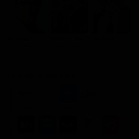
Ray Liotta
Robert De Niro
Joe Pesci
L
Henry Hill
James Conway
Tommy DeVito
K
Dove vederlo ondemand
STREAMING
Flat
Flat
Flat
Flat
NOLEGGIA
3.99€
2.99€
3.99€
3.99€
3.99€