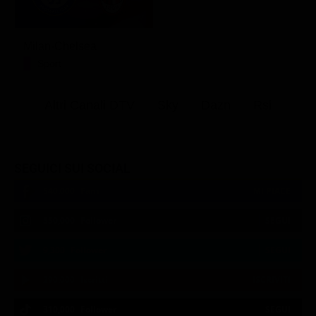
Milan-Chelsea
Sport
Altri Canali DTV
Sky
Dazn
Rsi
SEGUICI SUI SOCIAL
540,000
Fans
MI PIACE
550,000
Follower
SEGUI
9,300
Follower
SEGUI
290,000
Iscritti
ISCRIVITI
310,000
Follower
SEGUI