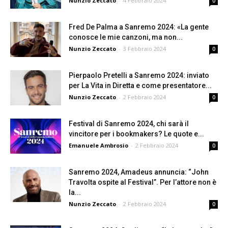
Nunzio Zeccato
-
4 Febbraio 2024
0
Fred De Palma a Sanremo 2024: «La gente
conosce le mie canzoni, ma non...
Nunzio Zeccato
-
3 Febbraio 2024
0
Pierpaolo Pretelli a Sanremo 2024: inviato
per La Vita in Diretta e come presentatore...
Nunzio Zeccato
-
2 Febbraio 2024
0
Festival di Sanremo 2024, chi sarà il
vincitore per i bookmakers? Le quote e...
Emanuele Ambrosio
-
2 Febbraio 2024
0
Sanremo 2024, Amadeus annuncia: “John
Travolta ospite al Festival”. Per l’attore non è
la...
Nunzio Zeccato
-
2 Febbraio 2024
0