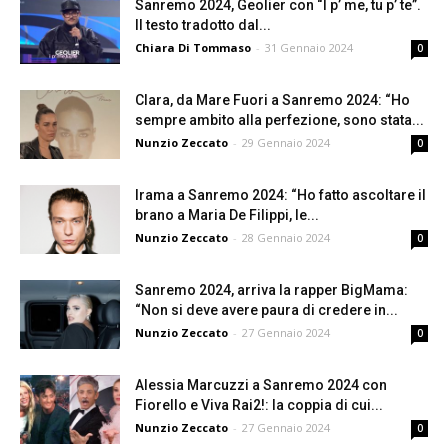
Sanremo 2024, Geolier con “I p’ me, tu p’ te”.
Il testo tradotto dal...
Chiara Di Tommaso
-
31 Gennaio 2024
0
Clara, da Mare Fuori a Sanremo 2024: “Ho
sempre ambito alla perfezione, sono stata...
Nunzio Zeccato
-
29 Gennaio 2024
0
Irama a Sanremo 2024: “Ho fatto ascoltare il
brano a Maria De Filippi, le...
Nunzio Zeccato
-
28 Gennaio 2024
0
Sanremo 2024, arriva la rapper BigMama:
“Non si deve avere paura di credere in...
Nunzio Zeccato
-
27 Gennaio 2024
0
Alessia Marcuzzi a Sanremo 2024 con
Fiorello e Viva Rai2!: la coppia di cui...
Nunzio Zeccato
-
27 Gennaio 2024
0