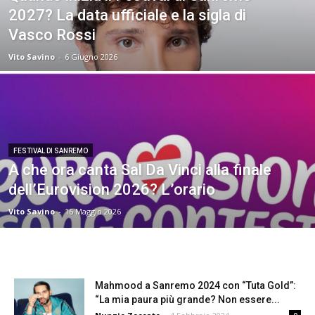
2027? La data ufficiale e la sigla di
Vasco Rossi
Vito Savino
-
6 Giugno 2026
FESTIVAL DI SANREMO
A che ora canta Sal Da Vinci alla finale
dell’Eurovision 2026? L’orario
Vito Savino
-
16 Maggio 2026
Mahmood a Sanremo 2024 con “Tuta Gold”:
“La mia paura più grande? Non essere...