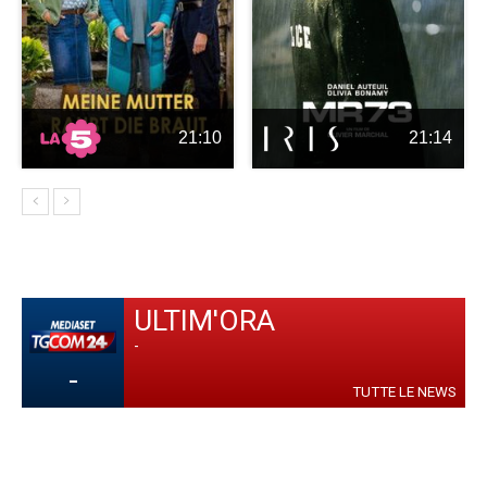
21:10
21:14
ULTIM'ORA
-
-
TUTTE LE NEWS