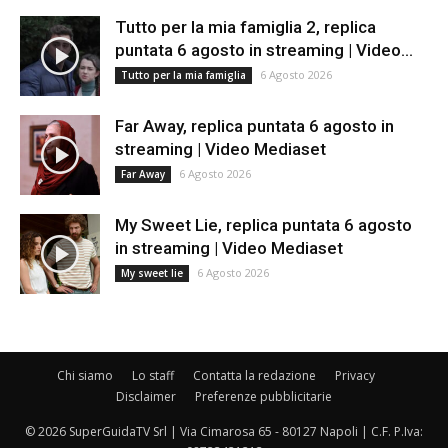
Tutto per la mia famiglia 2, replica
puntata 6 agosto in streaming | Video...
6 Agosto 2026
Tutto per la mia famiglia
Far Away, replica puntata 6 agosto in
streaming | Video Mediaset
6 Agosto 2026
Far Away
My Sweet Lie, replica puntata 6 agosto
in streaming | Video Mediaset
6 Agosto 2026
My sweet lie
Chi siamo
Lo staff
Contatta la redazione
Privacy
Disclaimer
Preferenze pubblicitarie
© 2026 SuperGuidaTV Srl | Via Cimarosa 65 - 80127 Napoli | C.F. P.Iva: