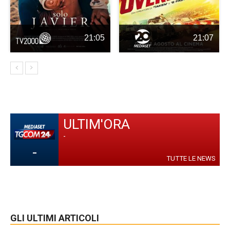
21:05
21:07
ULTIM'ORA
-
-
TUTTE LE NEWS
GLI ULTIMI ARTICOLI