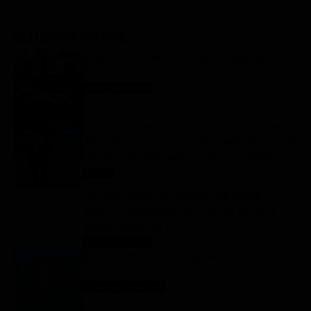
GLI ULTIMI ARTICOLI
Programmi TV del pomeriggio di oggi | lunedì 10
agosto 2026
Anticipazioni Tv
10 Agosto 2026
Ascolti tv, 9 agosto 2026: Noos – L’avventura
della conoscenza (12.9%), Racconto di una notte
(16.3%), L’Eredità Summer (16.7%), La Ruota
della Fortuna (29.1%) | Dati Auditel
Ascolti
10 Agosto 2026
Un Posto al sole non in onda oggi, lunedì 10
agosto, la soap di Rai Tre sospesa: perché e
quando tornerà in TV?
Un Posto al Sole
10 Agosto 2026
Oroscopo Paolo Fox di oggi: lunedì 10 agosto
2026
Oroscopo Paolo Fox
10 Agosto 2026