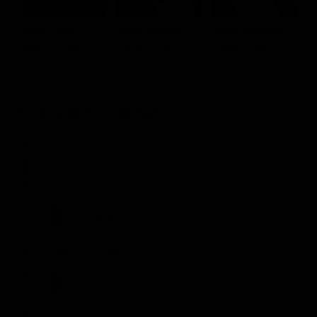
Roger Carel
Pierre Mondy
Serge Sauvion
H
Astérix (voice)
Caius (voice)
César (voice)
P
Dove vederlo ondemand
STREAMING
NOLEGGIA
2.99€
3.99€
ACQUISTA