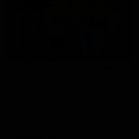
Le interviste in esclusiva
Tempesta D’amore
Temptation Island
Film da vedere
Il Paradiso delle signore
Ultima Fermata
Piattaforme streaming
Un Posto al Sole
Talent show
Apple TV Plus
Segreti di Famiglia
Infotainment
Discovery Plus
The Family
Game Show
Disney plus
Trama Asterix contro Cesare
Uomini e Donne
NetFlix
Tragicomix e la sua amata Falbala sono finiti nella
Gossip
Now TV
trappola dei Romani, che vorrebbero usarli come esche
Sport in tv
Paramount Plus
all'interno dei giochi da circo che tale popolo è solito
Cartoni Anime e Manga
Prime Video
organizzare. In loro soccorso, giungono Obelix e Asterix
Vip e Personaggi Tv
RaiPlay
che ne combineranno di ogni per liberarli, eppure le
disavventure per loro non mancheranno...
Musica
Oroscopo Paolo Fox
Scheda del film