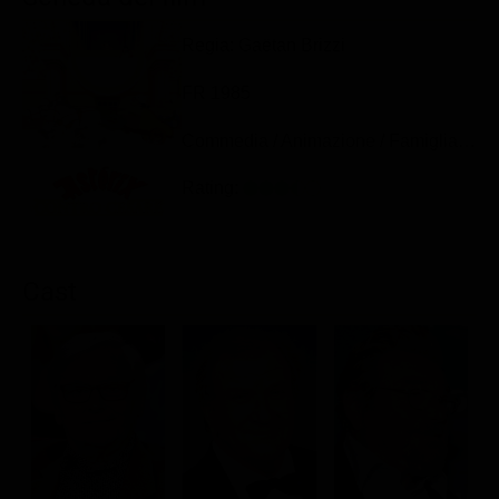
Classifiche
Regia: Gaëtan Brizzi
Migliori film
FR 1985
Migliori Serie TV
Commedia / Animazione / Famiglia / Avventura
Rating:
Cast