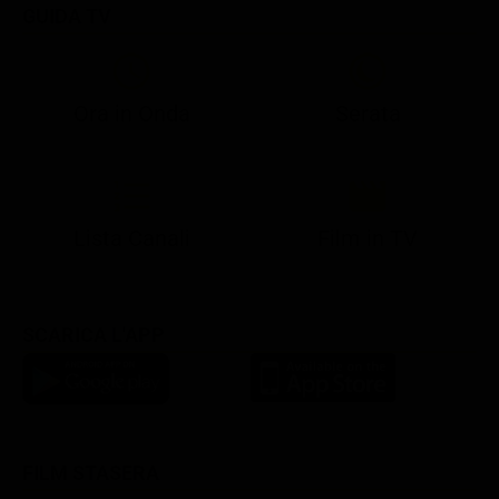
GUIDA TV
Ora in Onda
Serata
21:05
21:13
21:20
22:55
23:15
23:59
21:10
21:15
21:20
23:02
23:30
00:25
Lista Canali
Film in TV
SCARICA L'APP
FILM STASERA