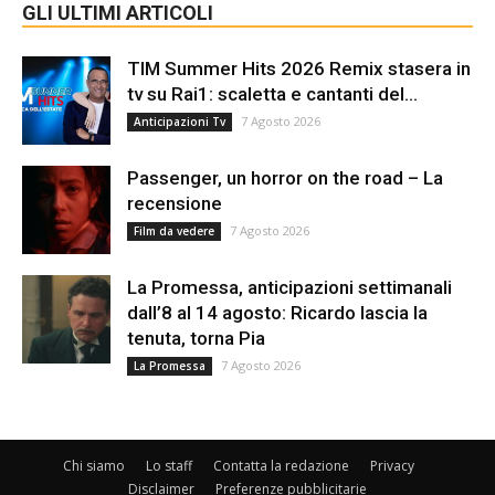
GLI ULTIMI ARTICOLI
TIM Summer Hits 2026 Remix stasera in
tv su Rai1: scaletta e cantanti del...
7 Agosto 2026
Anticipazioni Tv
Passenger, un horror on the road – La
recensione
7 Agosto 2026
Film da vedere
La Promessa, anticipazioni settimanali
dall’8 al 14 agosto: Ricardo lascia la
tenuta, torna Pia
7 Agosto 2026
La Promessa
Chi siamo
Lo staff
Contatta la redazione
Privacy
Disclaimer
Preferenze pubblicitarie