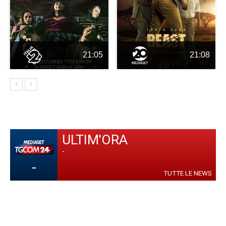
21:05
21:08
ULTIM'ORA
-
-
TUTTE LE NEWS