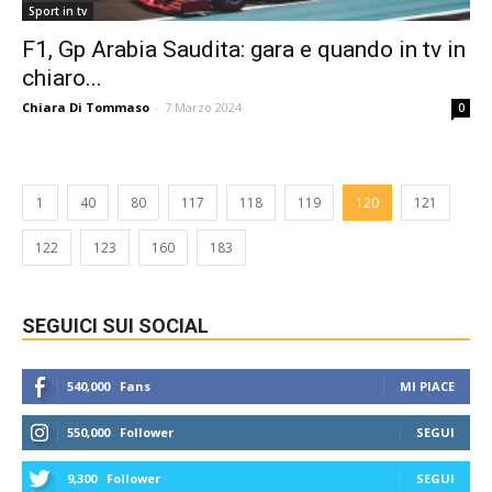
Sport in tv
F1, Gp Arabia Saudita: gara e quando in tv in
chiaro...
Chiara Di Tommaso
-
7 Marzo 2024
0
1
40
80
117
118
119
120
121
122
123
160
183
SEGUICI SUI SOCIAL
540,000
Fans
MI PIACE
550,000
Follower
SEGUI
9,300
Follower
SEGUI