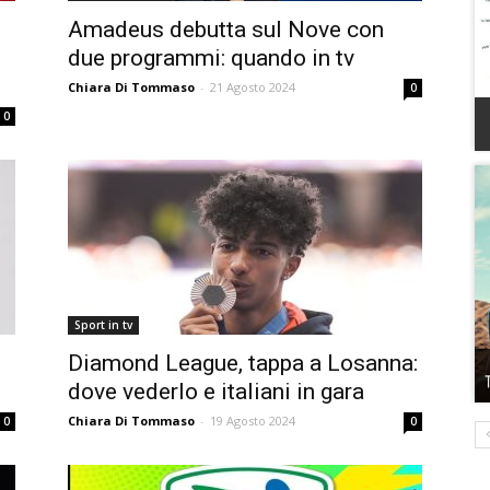
Amadeus debutta sul Nove con
due programmi: quando in tv
Chiara Di Tommaso
-
21 Agosto 2024
0
0
Sport in tv
Diamond League, tappa a Losanna:
dove vederlo e italiani in gara
Chiara Di Tommaso
-
19 Agosto 2024
0
0