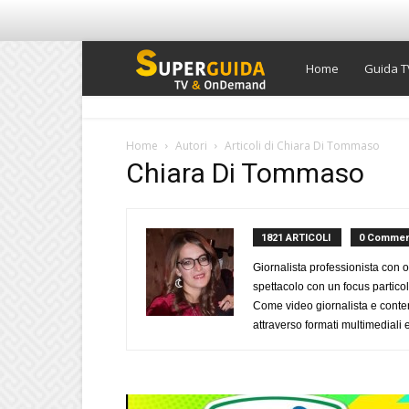
Super
Home
Guida T
Guida
Home
Autori
Articoli di Chiara Di Tommaso
Chiara Di Tommaso
TV
1821 ARTICOLI
0 Commen
Giornalista professionista con o
spettacolo con un focus particola
Come video giornalista e conte
attraverso formati multimediali e