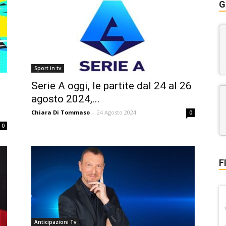
G
Sport in tv
Serie A oggi, le partite dal 24 al 26
agosto 2024,...
Chiara Di Tommaso
-
24 Agosto 2024
0
0
F
Anticipazioni Tv