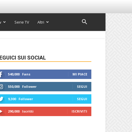
w
Serie TV
Altri
EGUICI SUI SOCIAL
540,000
Fans
MI PIACE
550,000
Follower
SEGUI
9,300
Follower
SEGUI
290,000
Iscritti
ISCRIVITI