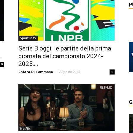
P
Sport in tv
Serie B oggi, le partite della prima
.
giornata del campionato 2024-
2025:...
0
Chiara Di Tommaso
-
17 Agosto 2024
0
G
NetFlix