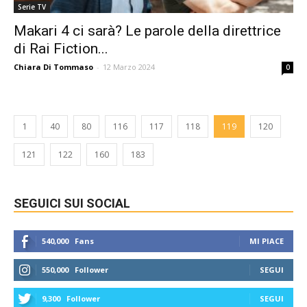
Serie TV
Makari 4 ci sarà? Le parole della direttrice
di Rai Fiction...
Chiara Di Tommaso
-
12 Marzo 2024
0
1
40
80
116
117
118
119
120
121
122
160
183
SEGUICI SUI SOCIAL
540,000
Fans
MI PIACE
550,000
Follower
SEGUI
9,300
Follower
SEGUI