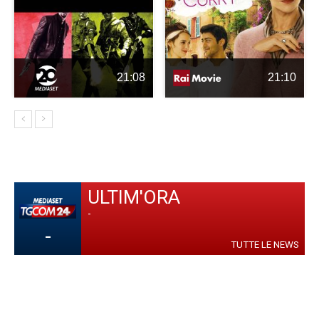
21:08
21:10
ULTIM'ORA
-
-
TUTTE LE NEWS