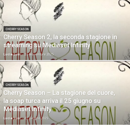
CHERRY SEASON
Cherry Season 2, la seconda stagione in
streaming su Mediaset Infinity
Lucia Lusi
-
26 Novembre 2025
CHERRY SEASON
Cherry Season – La stagione del cuore,
la soap turca arriva il 25 giugno su
Mediaset Infinity
Lucia Lusi
-
22 Giugno 2025