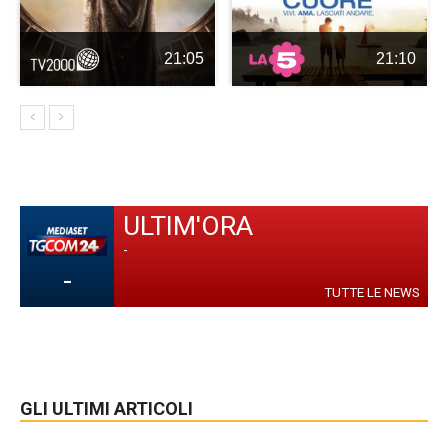
21:05
21:10
ULTIM'ORA
-
-
TUTTE LE NEWS
GLI ULTIMI ARTICOLI