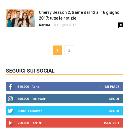
Cherry Season 2, trame dal 12 al 16 giugno
2017: tutte le notizie
Dorina
-
8 Giugno 2017
0
1
2
SEGUICI SUI SOCIAL
540,000
Fans
MI PIACE
550,000
Follower
SEGUI
9,300
Follower
SEGUI
290,000
Iscritti
ISCRIVITI