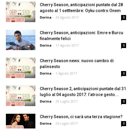
Cherry Season, anticipazioni puntate dal 28
agosto al 1 setttembre: Oyku contro Onem
Dorina
-
25 Agosto 2017
0
Cherry Season, anticipazioni: Emre e Burcu
finalmente felici
Dorina
-
11 Agosto 2017
0
Cherry Season news: nuovo cambio di
palinsesto
Dorina
-
1 Agosto 2017
0
Cherry Season 2, anticipazioni puntate dal 31
luglio al 04 agosto 2017: l’atroce gesto...
Dorina
-
29 Luglio 2017
0
Cherry Season, ci sarà una terza stagione?
Dorina
-
26 Luglio 2017
0