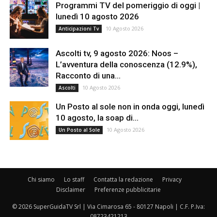
Programmi TV del pomeriggio di oggi |
lunedì 10 agosto 2026
10 Agosto 2026
Anticipazioni Tv
Ascolti tv, 9 agosto 2026: Noos –
L’avventura della conoscenza (12.9%),
Racconto di una...
10 Agosto 2026
Ascolti
Un Posto al sole non in onda oggi, lunedì
10 agosto, la soap di...
10 Agosto 2026
Un Posto al Sole
Chi siamo
Lo staff
Contatta la redazione
Privacy
Disclaimer
Preferenze pubblicitarie
© 2026 SuperGuidaTV Srl | Via Cimarosa 65 - 80127 Napoli | C.F. P.Iva:
08723421213