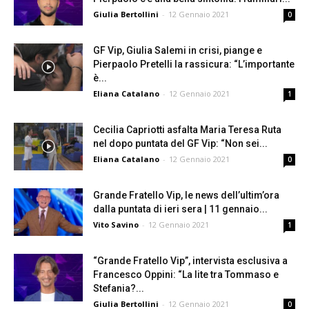
Giulia Bertollini
-
12 Gennaio 2021
0
GF Vip, Giulia Salemi in crisi, piange e
Pierpaolo Pretelli la rassicura: “L’importante
è...
Eliana Catalano
-
12 Gennaio 2021
1
Cecilia Capriotti asfalta Maria Teresa Ruta
nel dopo puntata del GF Vip: “Non sei...
Eliana Catalano
-
12 Gennaio 2021
0
Grande Fratello Vip, le news dell’ultim’ora
dalla puntata di ieri sera | 11 gennaio...
Vito Savino
-
12 Gennaio 2021
1
“Grande Fratello Vip”, intervista esclusiva a
Francesco Oppini: “La lite tra Tommaso e
Stefania?...
Giulia Bertollini
-
12 Gennaio 2021
0