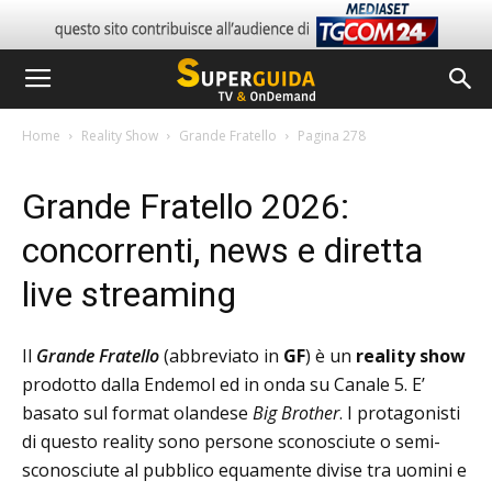
Home
Reality Show
Grande Fratello
Pagina 278
Grande Fratello 2026:
concorrenti, news e diretta
live streaming
Il
Grande Fratello
(abbreviato in
GF
) è un
reality show
prodotto dalla Endemol ed in onda su Canale 5. E’
basato sul format olandese
Big Brother
. I protagonisti
di questo reality sono persone sconosciute o semi-
sconosciute al pubblico equamente divise tra uomini e