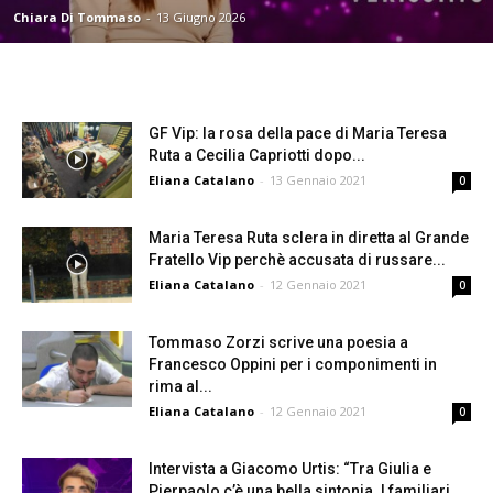
Chiara Di Tommaso
-
13 Giugno 2026
GF Vip: la rosa della pace di Maria Teresa
Ruta a Cecilia Capriotti dopo...
Eliana Catalano
-
13 Gennaio 2021
0
Maria Teresa Ruta sclera in diretta al Grande
Fratello Vip perchè accusata di russare...
Eliana Catalano
-
12 Gennaio 2021
0
Tommaso Zorzi scrive una poesia a
Francesco Oppini per i componimenti in
rima al...
Eliana Catalano
-
12 Gennaio 2021
0
Intervista a Giacomo Urtis: “Tra Giulia e
Pierpaolo c’è una bella sintonia. I familiari...