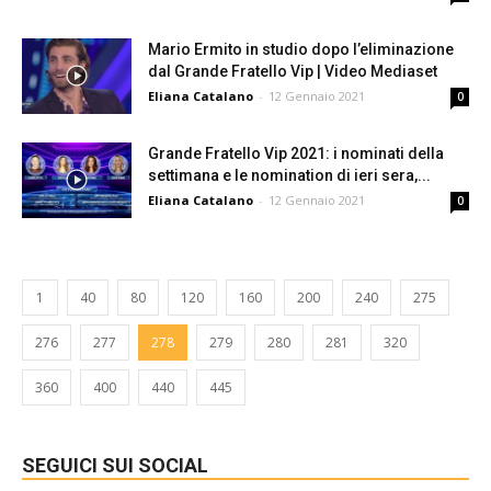
Mario Ermito in studio dopo l’eliminazione
dal Grande Fratello Vip | Video Mediaset
Eliana Catalano
-
12 Gennaio 2021
0
Grande Fratello Vip 2021: i nominati della
settimana e le nomination di ieri sera,...
Eliana Catalano
-
12 Gennaio 2021
0
1
40
80
120
160
200
240
275
276
277
278
279
280
281
320
360
400
440
445
SEGUICI SUI SOCIAL