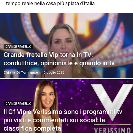
tempo reale nella casa più spiata d’Italia.
GRANDE FRATELLO
Grande fratello Vip torna in TV:
conduttrice, opinioniste e quando in tv
Chiara Di Tommaso
-
10 Luglio 2026
GRANDE FRATELLO
Il Gf Vip e Verissimo sono i programmi tv
più visti e commentati sui social: la
classifica completa