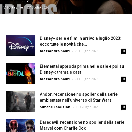
Vito Savino
-
27 Luglio 2026
Disney+ serie e film in arrivo a luglio 2023:
ecco tutte le novità che...
Alessandra Solmi
-
25 Giugno 2023
0
Elemental approda prima nelle sale e poi su
Disney+: trama e cast
Alessandra Solmi
-
23 Giugno 2023
0
Andor, recensione no spoiler della serie
ambientata nell’universo di Star Wars
Simone Fabriziani
-
12 Giugno 2023
0
Daredevil, recensione no spoiler della serie
Marvel com Charlie Cox