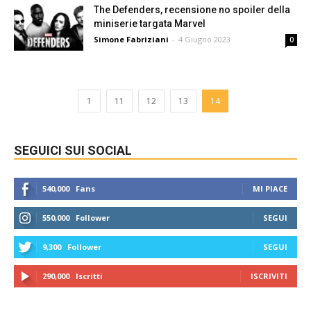
The Defenders, recensione no spoiler della
miniserie targata Marvel
Simone Fabriziani
-
4 Giugno 2023
0
1
11
12
13
14
SEGUICI SUI SOCIAL
540,000
Fans
MI PIACE
550,000
Follower
SEGUI
9,300
Follower
SEGUI
290,000
Iscritti
ISCRIVITI