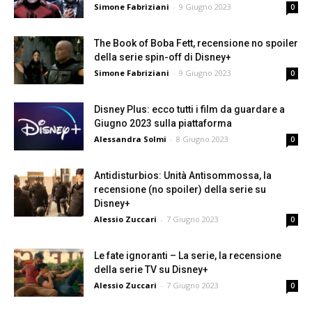
Simone Fabriziani
-
9 Giugno 2023
0
The Book of Boba Fett, recensione no spoiler
della serie spin-off di Disney+
Simone Fabriziani
-
9 Giugno 2023
0
Disney Plus: ecco tutti i film da guardare a
Giugno 2023 sulla piattaforma
Alessandra Solmi
-
8 Giugno 2023
0
Antidisturbios: Unità Antisommossa, la
recensione (no spoiler) della serie su
Disney+
Alessio Zuccari
-
7 Giugno 2023
0
Le fate ignoranti – La serie, la recensione
della serie TV su Disney+
Alessio Zuccari
-
7 Giugno 2023
0