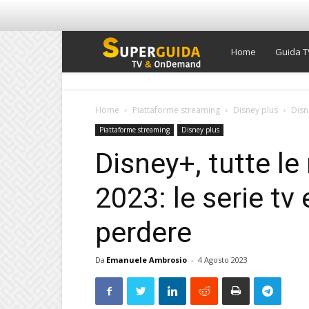
Super
Home
Guida T
Guida
Home
Piattaforme streaming
Disney plus
Disne
Piattaforme streaming
Disney plus
TV
Disney+, tutte le
2023: le serie tv 
perdere
Da
Emanuele Ambrosio
-
4 Agosto 2023