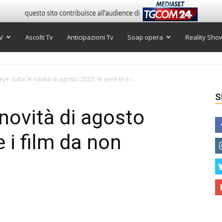
V
Ascolti Tv
Anticipazioni Tv
Soap opera
Reality Sho
y+, tutte le novità di agosto 2023: le serie tv e i...
S
 novità di agosto
e i film da non