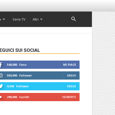
w
Serie TV
Altri
EGUICI SUI SOCIAL
540,000
Fans
MI PIACE
550,000
Follower
SEGUI
9,300
Follower
SEGUI
290,000
Iscritti
ISCRIVITI