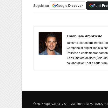
Seguici su
Google
Discover
Fonti
Pre
Emanuele Ambrosio
Testardo, sognatore, ironico, l
Campano di origini, ma alla con
Politiche e contemporaneamente 
Consumatore di dischi, tele-dip
collaborazioni: dalla carta stam
© 2026 SuperGuidaTV Srl | Via Cimarosa 65 - 80127 Nap