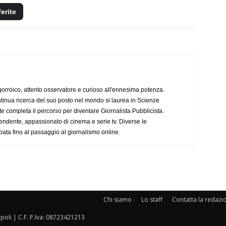
ferite
ogorroico, attento osservatore e curioso all'ennesima potenza.
tinua ricerca del suo posto nel mondo si laurea in Scienze
completa il percorso per diventare Giornalista Pubblicista.
endente, appassionato di cinema e serie tv. Diverse le
pata fino al passaggio al giornalismo online.
Chi siamo
Lo staff
Contatta la redazi
oli | C.F. P.Iva: 08723421213