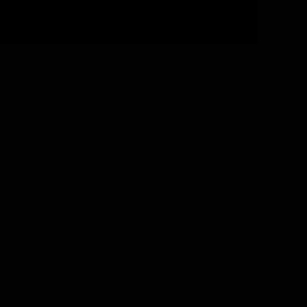
te
la città di New York, ma la sua situazione in famiglia
ri: egli infatti, da tempo, ha interrotto ogni tipo di
di tale vicenda è solo la fidanzata Amanda, che per il
. I rancori dovranno essere messi da parte quando il
giro in cui potrebbe rischiare la vita.
ames Gray