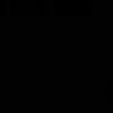
Eva Mendes
Robert Duvall
Alex Vea
Amada Juarez
Burt Grusinsky
Vadim Ne
SE