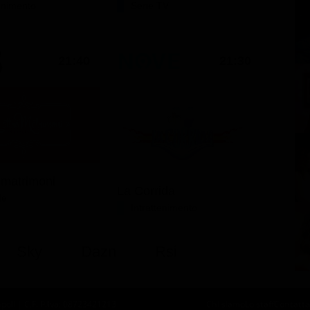
tenimento
Serie TV
21:40
21:30
 matrimoni
La Corrida
le
Intrattenimento
Sky
Dazn
Rsi
oli | C.F. P.Iva: 08723421213
Chi siamo
Lo staff
Contatta