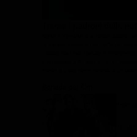
Classifiche
Migliori film
Trama I padroni della not
Migliori Serie TV
Bobby è il gestore di un locale notturno nel
non è così serena come quella dei suoi affa
contatto con i suoi familiari. A conoscenza 
suo bene tenta di mediare tra le due parti
fratello di Bobby viene coinvolto in un brutto 
Scheda del film
Regia: J
US 2007