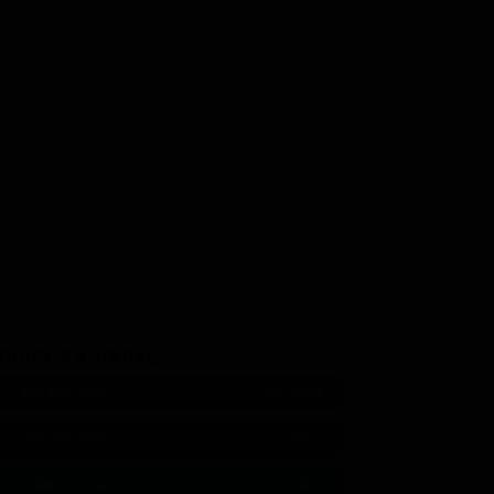
Antoni Corone
dov
Paul Herman
Michael Solo
zhinski
Spiro Giavannis
GUICI SUI SOCIAL
540,000
Fans
MI PIACE
550,000
Follower
SEGUI
9,300
Follower
SEGUI