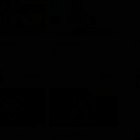
Prima TV
11 - Ep. 3
PU
issario Rex
Kilimangiaro
TV
Documentario
SC
21:20
21:25
Prima TV
FI
Stagione 11 - Ep. 9
GL
TITI LIVE
Chicago Med