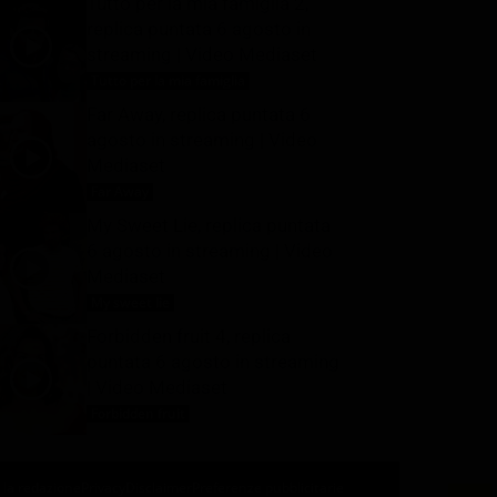
Tutto per la mia famiglia 2,
replica puntata 6 agosto in
streaming | Video Mediaset
Tutto per la mia famiglia
6 Agosto 2026
Far Away, replica puntata 6
agosto in streaming | Video
Mediaset
Far Away
6 Agosto 2026
My Sweet Lie, replica puntata
6 agosto in streaming | Video
Mediaset
My sweet lie
6 Agosto 2026
Forbidden fruit 4, replica
puntata 6 agosto in streaming
| Video Mediaset
Forbidden fruit
6 Agosto 2026
 la redazione
Privacy
Disclaimer
Preferenze pubblicitarie