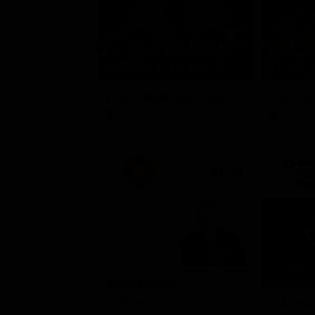
Stagione 3 - Ep. 8
Stagione 
Doc – Nelle tue mani
Il comm
Serie TV
Serie 
21:33
Zona bianca
Attualità
TIM BAT