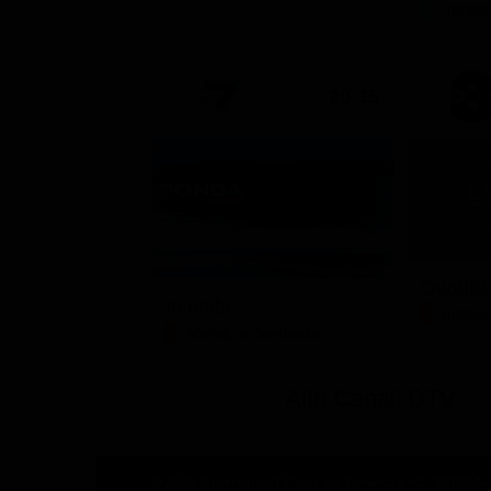
Intrat
20:35
Quattro
In onda
LifeSty
Mondo e Tendenze
Altri Canali DTV
© 2025 SuperGuidaTV Srl | Via Cimarosa 65 - 80127 Nap