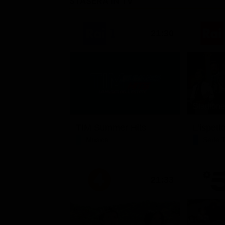
STASERA IN TV
21:30
Stagione 
TIM Summer Hits
L'ispett
Musica
Serie 
21:33