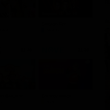
FI
Stagione 14 - Ep. 10
GL
Chicago Fire
Opera
Serie TV
21:40
21:30
1 - Ep. 1
i del BarLume
Comedy Match
TV
Show