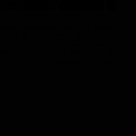
e sotto la falsa identità di Donnie Brasco, ricettatore
sa della famiglia Bonanno tramite il rapporto stretto con
 mai riuscito a costruirsi una posizione di peso. Tra
chia più volte di essere compromesso non solo dal
te al potere all'interno della malavita. E giorno dopo
sempre più grande.
ike Newell