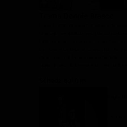
Classifiche
Trama Donnie Brasco
Migliori film
L'agente dell'FBI Joseph Pistone si fa passar
Migliori Serie TV
di gioielli, per infiltrarsi nella banda mafio
Lefty Ruggiero, un pesce piccolo che non è
loro nasce un legame di amicizia che ris
doppio gioco di Donnie ma anche dalle scala
giorno, il pericolo di essere scoperto si fa 
Scheda del film
Regia: M
US 1997