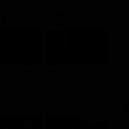
21:20
21:15
7 - Ep. 2
PU
ore Coliandro
Itaca - Il ritorno
TV
Film
SC
21:21
21:25
Prima TV