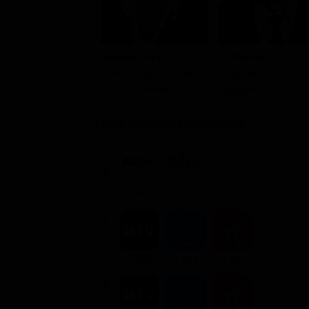
Al Pacino
Johnny Depp
Benjamin 'Lefty'
Donnie Brasco / Joseph
Ruggiero
D. 'Joe' Pistone
Dove vederlo ondemand
STREAMING
Flat
Flat
NOLEGGIA
3.99€
3.99€
3.99€
ACQUISTA