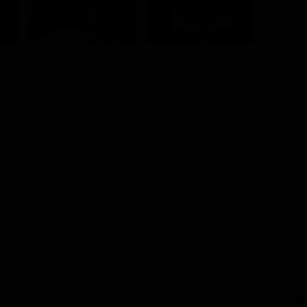
Michael Madsen
Bruno Kirby
James R
Dominick 'Sonny Black'
Nicholas 'Nicky' Santora
Paulie
Napolitano
SE