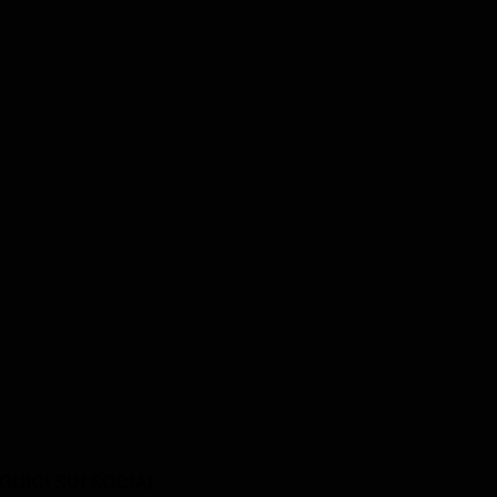
Anne Heche
usso
Zeljko Ivanek
Maggie Pistone
Tim Curley
GUICI SUI SOCIAL