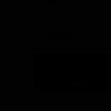
7.99€
7.99€
8.99€
Posizione in classifica Justwatch
Posizione attuale
Posizioni perse
#1030
-70
Trailer del film Donnie Brasco