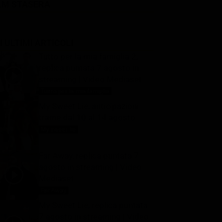
LM STASERA
I ULTIMI ARTICOLI
Tutto per la mia famiglia 2,
replica puntata 7 agosto in
streaming | Video Mediaset
Tutto per la mia famiglia
7 Agosto 2026
My Sweet Lie, anticipazioni
trame dal 10 al 14 agosto
My sweet lie
7 Agosto 2026
Far Away, replica puntata 7
agosto in streaming | Video
Mediaset
Far Away
7 Agosto 2026
My Sweet Lie, replica puntata
7 agosto in streaming | Video