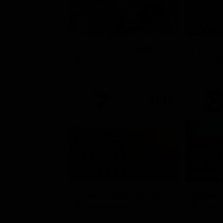
Un'estate ai Caraibi
L'erede
Film
Soap 
21:15
Stagione 
La vera storia del Colosseo: ascesa e caduta
I delitt
Documentario
Serie 