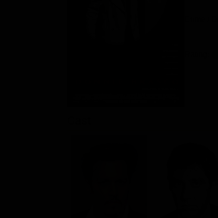
Crime / D
Rating:
Cast