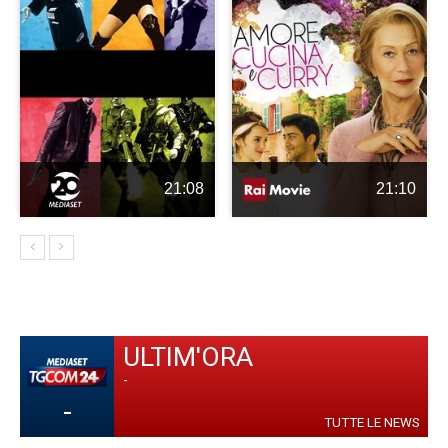
21:08
21:10
ULTIM'ORA
-
-
TUTTE LE NEWS