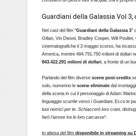
Guardiani della Galassia Vol 3,
Nel cast del film “
Guardiani della Galassia 3
” 
Gillan, Vin Diesel, Bradley Cooper, Will Poulter, 
cinematografiche il 3 maggio scorso, ha incassat
America, mentre 484.791.750 milioni di dollari n
843.422.291 milioni di dollari
, a fronte di un b
Parlando del film diverse
scene post-credits
se
solo, numerino le
scene eliminate
dal montaggio 
della scena in cui il personaggio di Adam Warlock,
linguaggio scurrile verso i Guardiani. Ecco le pa
tuoi nemici per te. Schiaccerò loro crani, distrugg
farò l’amore tra le loro carcasse
“.
In attesa del film
disponibile in streaming su 