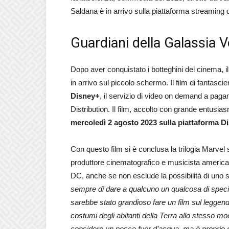
Saldana è in arrivo sulla piattaforma streaming d
Guardiani della Galassia Vo
Dopo aver conquistato i botteghini del cinema, il
in arrivo sul piccolo schermo. Il film di fantasci
Disney+
, il servizio di video on demand a pa
Distribution. Il film, accolto con grande entusia
mercoledì 2 agosto 2023 sulla piattaforma D
Con questo film si è conclusa la trilogia Marvel 
produttore cinematografico e musicista america
DC, anche se non esclude la possibilità di uno s
sempre di dare a qualcuno un qualcosa di speci
sarebbe stato grandioso fare un film sul leggenda
costumi degli abitanti della Terra allo stesso mo
considero un pesce fuor d’acqua, ma è proprio qu