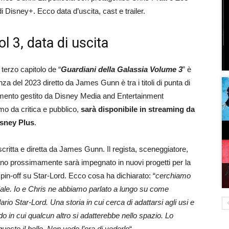
i Disney+. Ecco data d’uscita, cast e trailer.
l 3, data di uscita
 terzo capitolo de “
Guardiani della Galassia Volume 3
” è
enza del 2023 diretto da James Gunn è tra i titoli di punta di
gamento gestito da Disney Media and Entertainment
smo da critica e pubblico,
sarà disponibile in streaming da
isney Plus
.
scritta e diretta da James Gunn. Il regista, sceneggiatore,
no prossimamente sarà impegnato in nuovi progetti per la
pin-off su Star-Lord. Ecco cosa ha dichiarato: “
cerchiamo
ale. Io e Chris ne abbiamo parlato a lungo su come
rio Star-Lord. Una storia in cui cerca di adattarsi agli usi e
do in cui qualcun altro si adatterebbe nello spazio. Lo
esto il bello. Non vedo l’ora di vederlo
“.