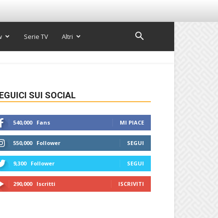
w
Serie TV
Altri
EGUICI SUI SOCIAL
540,000
Fans
MI PIACE
550,000
Follower
SEGUI
9,300
Follower
SEGUI
290,000
Iscritti
ISCRIVITI