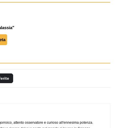
alassia"
eta
ferite
ogorroico, attento osservatore e curioso all'ennesima potenza.