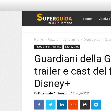
Super
Home
Guida T
Guida
Home
Piattaforme streaming
Disney plus
Guard
Piattaforme streaming
Disney plus
TV
Guardiani della G
trailer e cast del
Disney+
Da
Emanuele Ambrosio
-
24 Luglio 2023