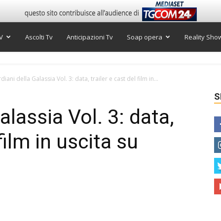
V
Ascolti Tv
Anticipazioni Tv
Soap opera
Reality Sho
iani della Galassia Vol. 3: data, trailer e cast del film in...
S
alassia Vol. 3: data,
 film in uscita su