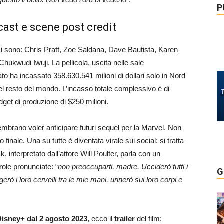
P
 cast e scene post credit
ci sono: Chris Pratt, Zoe Saldana, Dave Bautista, Karen
Chukwudi Iwuji. La pellicola, uscita nelle sale
o ha incassato 358.630.541 milioni di dollari solo in Nord
el resto del mondo. L’incasso totale complessivo è di
udget di produzione di $250 milioni.
mbrano voler anticipare futuri sequel per la Marvel. Non
finale. Una su tutte è diventata virale sui social: si tratta
 interpretato dall’attore Will Poulter, parla con un
role pronunciate: “
non preoccuparti, madre. Ucciderò tutti i
G
erò i loro cervelli tra le mie mani, urinerò sui loro corpi e
Disney+ dal 2 agosto 2023
, ecco il
trailer
del film: