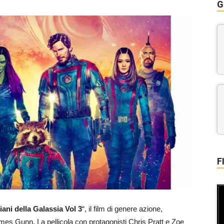
G
F
ani della Galassia Vol 3
“, il film di genere azione,
es Gunn. La pellicola con protagonisti Chris Pratt e Zoe